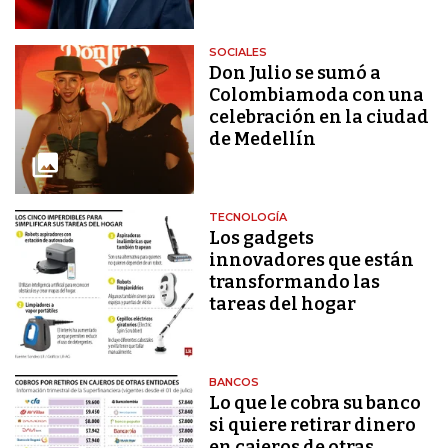
SOCIALES
Don Julio se sumó a
Colombiamoda con una
celebración en la ciudad
de Medellín
TECNOLOGÍA
Los gadgets
innovadores que están
transformando las
tareas del hogar
BANCOS
Lo que le cobra su banco
si quiere retirar dinero
en cajeros de otras