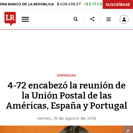
$ 408.498,97
+$ 8.753,81
+2,19%
CO DE LA REPÚBLICA
TASA DE U
SUSCRÍBASE
EMPRESAS
4-72 encabezó la reunión de
la Unión Postal de las
Américas, España y Portugal
viernes, 19 de agosto de 2016