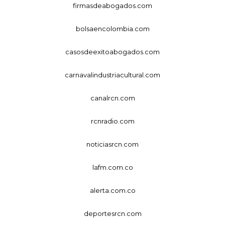
firmasdeabogados.com
bolsaencolombia.com
casosdeexitoabogados.com
carnavalindustriacultural.com
canalrcn.com
rcnradio.com
noticiasrcn.com
lafm.com.co
alerta.com.co
deportesrcn.com