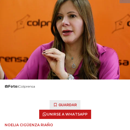
Foto:
Colprensa
GUARDAR
UNIRSE A WHATSAPP
NOELIA CIGÜENZA RIAÑO