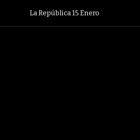
.753,81
+2,19%
29,66%
+0,87%
TASA DE USURA CRÉDITO CONSUMO
La República 15 Enero
LOBOECONOMÍA
AGRONEGOCIOS
ANÁLISIS
ASUNTOS LEGALES
ÍA
CARBÓN
VENEZUELA
PETRÓLEO
GRUPO ARGOS
EBITDA
AMÉ
EDICIÓN IMPRESA
La República 15 Enero
36 Fotos