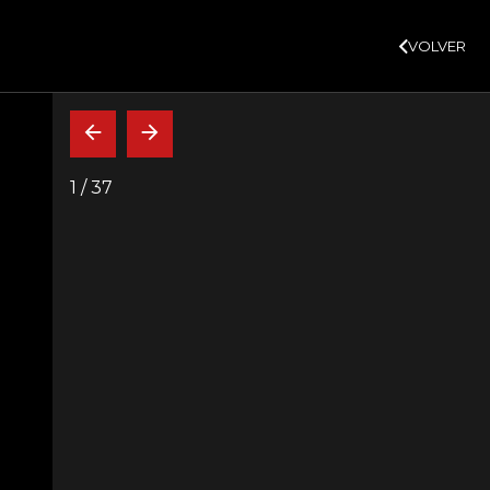
SUSCRÍBASE
+3,02%
10,34%
+0,10%
+0,98%
$ 416,86
+$ 0,05
DTF
VER MÁS
UVR
VOLVER
CAJA FUERTE
INDICADORES
INSIDE
RICA LATINA
MOROSIDAD
1
/
37