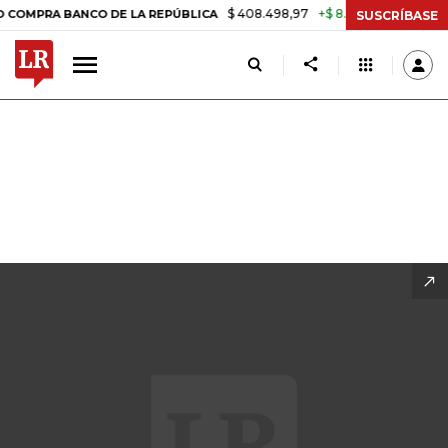
$ 408.498,97
+$ 8.753,81
+2,19%
E LA REPÚBLICA
TASA DE USURA
SUSCRÍBASE