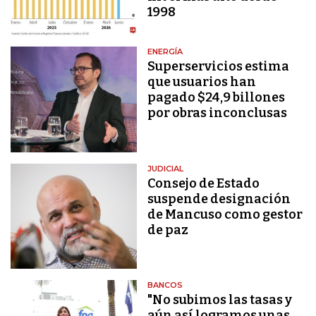
1998
ENERGÍA
Superservicios estima
que usuarios han
pagado $24,9 billones
por obras inconclusas
JUDICIAL
Consejo de Estado
suspende designación
de Mancuso como gestor
de paz
BANCOS
"No subimos las tasas y
aún así logramos unas