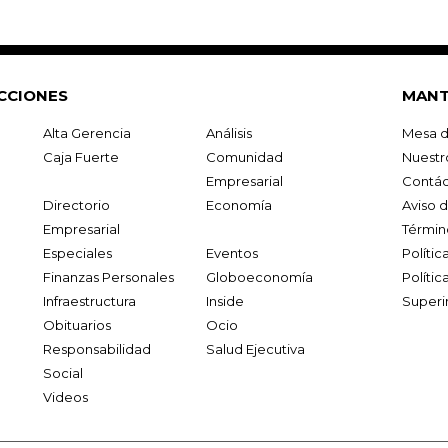
CCIONES
MANT
Alta Gerencia
Análisis
Mesa d
Caja Fuerte
Comunidad
Nuestr
Empresarial
Contác
Directorio
Economía
Aviso 
Empresarial
Términ
Especiales
Eventos
Políti
Finanzas Personales
Globoeconomía
Polític
Infraestructura
Inside
Superi
Obituarios
Ocio
Responsabilidad
Salud Ejecutiva
Social
Videos