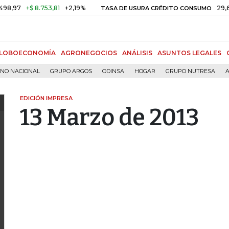
,97
+$ 8.753,81
+2,19%
29,66%
TASA DE USURA CRÉDITO CONSUMO
LOBOECONOMÍA
AGRONEGOCIOS
ANÁLISIS
ASUNTOS LEGALES
RNO NACIONAL
GRUPO ARGOS
ODINSA
HOGAR
GRUPO NUTRESA
A
EDICIÓN IMPRESA
13 Marzo de 2013