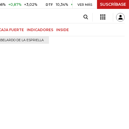
SUSCRÍBASE
+0,87%
+3,02%
10,34%
+0,10%
+0,98%
$ 416,96
DTF
VER MÁS
UVR
CAJA FUERTE
INDICADORES
INSIDE
BELARDO DE LA ESPRIELLA