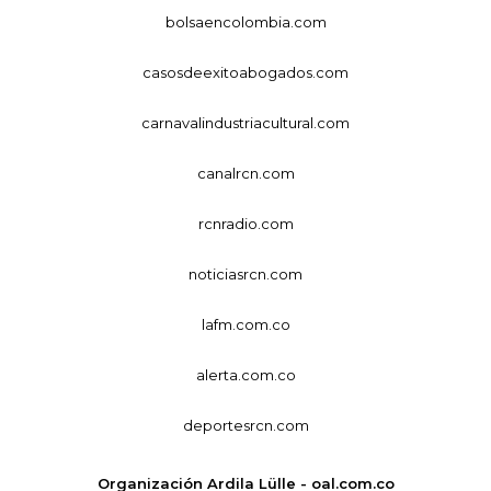
bolsaencolombia.com
casosdeexitoabogados.com
carnavalindustriacultural.com
canalrcn.com
rcnradio.com
noticiasrcn.com
lafm.com.co
alerta.com.co
deportesrcn.com
Organización Ardila Lülle - oal.com.co