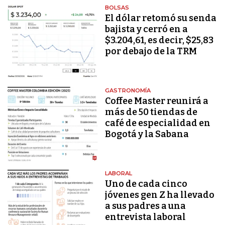
BOLSAS
El dólar retomó su senda
bajista y cerró en a
$3.204,61, es decir, $25,83
por debajo de la TRM
GASTRONOMÍA
Coffee Master reunirá a
más de 50 tiendas de
café de especialidad en
Bogotá y la Sabana
LABORAL
Uno de cada cinco
jóvenes gen Z ha llevado
a sus padres a una
entrevista laboral