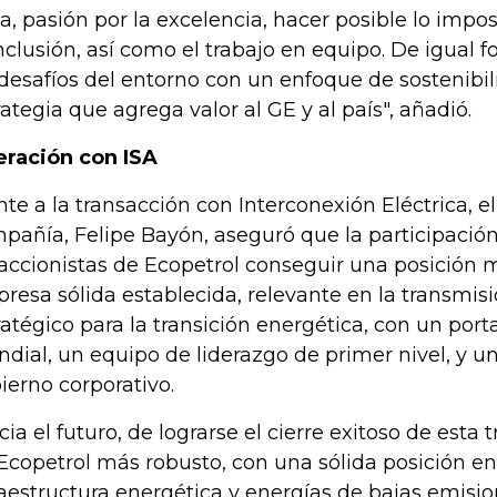
ca, pasión por la excelencia, hacer posible lo imposi
inclusión, así como el trabajo en equipo. De igual 
 desafíos del entorno con un enfoque de sostenibi
rategia que agrega valor al GE y al país", añadió.
ración con ISA
nte a la transacción con Interconexión Eléctrica, e
pañía, Felipe Bayón, aseguró que la participación
 accionistas de Ecopetrol conseguir una posición 
resa sólida establecida, relevante en la transmis
ratégico para la transición energética, con un porta
dial, un equipo de liderazgo de primer nivel, y
ierno corporativo.
cia el futuro, de lograrse el cierre exitoso de est
Ecopetrol más robusto, con una sólida posición en 
raestructura energética y energías de bajas emisio