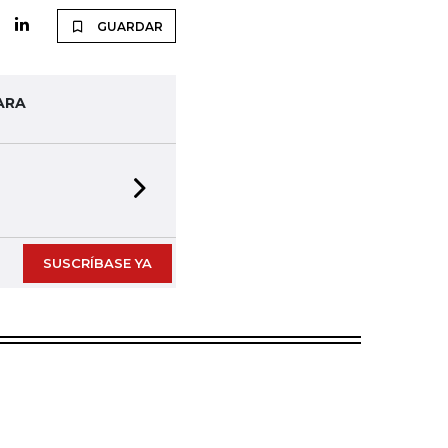
GUARDAR
ARA
Next slide
SUSCRÍBASE YA