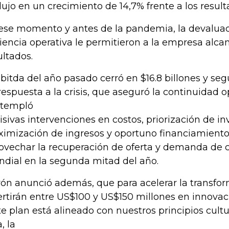
dujo en un crecimiento de 14,7% frente a los result
ese momento y antes de la pandemia, la devaluaci
ciencia operativa le permitieron a la empresa alca
ultados.
Ebitda del año pasado cerró en $16.8 billones y segú
respuesta a la crisis, que aseguró la continuidad o
templó
isivas intervenciones en costos, priorización de in
imización de ingresos y oportuno financiamiento
ovechar la recuperación de oferta y demanda de c
dial en la segunda mitad del año.
ón anunció además, que para acelerar la transform
ertirán entre US$100 y US$150 millones en innovaci
te plan está alineado con nuestros principios cultu
, la