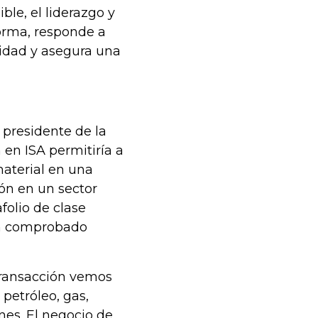
ble, el liderazgo y
forma, responde a
lidad y asegura una
l presidente de la
 en ISA permitiría a
material en una
ión en un sector
folio de clase
 un comprobado
a transacción vemos
petróleo, gas,
nes. El negocio de