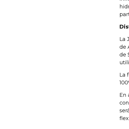
hid
par
Dis
La 
de 
de 
uti
La 
100
En 
con
ser
fle