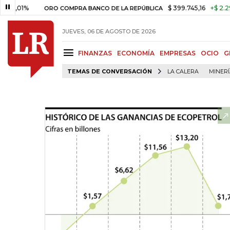
%
$ 399.745,16
+$ 2.295,71
+
ORO COMPRA BANCO DE LA REPÚBLICA
JUEVES, 06 DE AGOSTO DE 2026
FINANZAS
ECONOMÍA
EMPRESAS
OCIO
G
TEMAS DE CONVERSACIÓN
LA CALERA
MINER