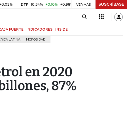
SUSCRÍBASE
10,34%
+0,10%
+0,98%
$ 416,86
+$ 0,05
+0,01%
DTF
UVR
VER MÁS
CAJA FUERTE
INDICADORES
INSIDE
RICA LATINA
MOROSIDAD
trol en 2020
 billones, 87%