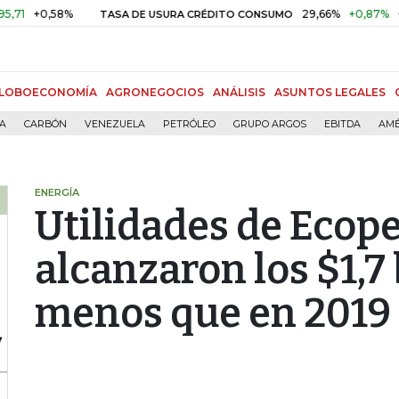
0,58%
29,66%
+0,87%
+3,02%
TASA DE USURA CRÉDITO CONSUMO
LOBOECONOMÍA
AGRONEGOCIOS
ANÁLISIS
ASUNTOS LEGALES
ÍA
CARBÓN
VENEZUELA
PETRÓLEO
GRUPO ARGOS
EBITDA
AMÉ
ENERGÍA
Utilidades de Ecope
alcanzaron los $1,7
menos que en 2019