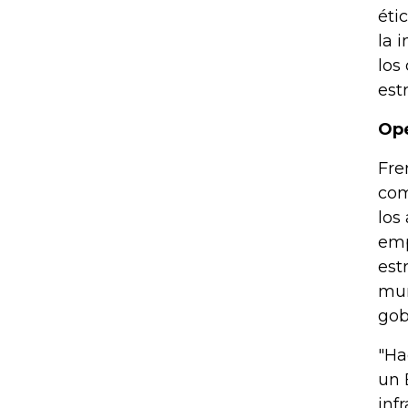
éti
la 
los
est
Ope
Fre
com
los
emp
est
mun
gob
"Ha
un 
inf