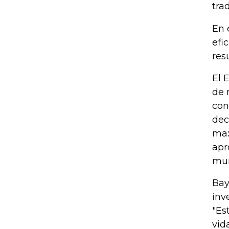
tra
En 
efi
res
El 
de 
con
dec
max
apr
mun
Bay
inv
"Es
vida