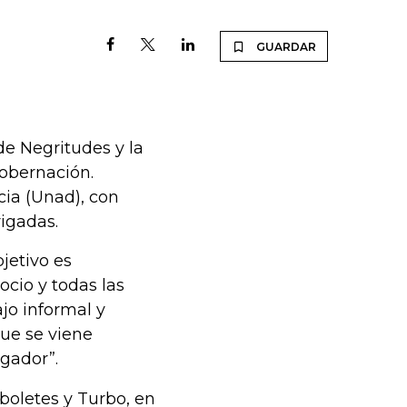
GUARDAR
de Negritudes y la
Gobernación.
cia (Unad), con
rigadas.
jetivo es
ocio y todas las
jo informal y
que se viene
gador”.
rboletes y Turbo, en