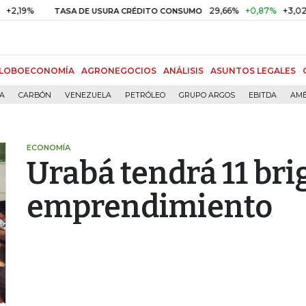
19%
29,66%
+0,87%
+3,02%
TASA DE USURA CRÉDITO CONSUMO
LOBOECONOMÍA
AGRONEGOCIOS
ANÁLISIS
ASUNTOS LEGALES
ÍA
CARBÓN
VENEZUELA
PETRÓLEO
GRUPO ARGOS
EBITDA
AMÉ
ECONOMÍA
Urabá tendrá 11 bri
emprendimiento