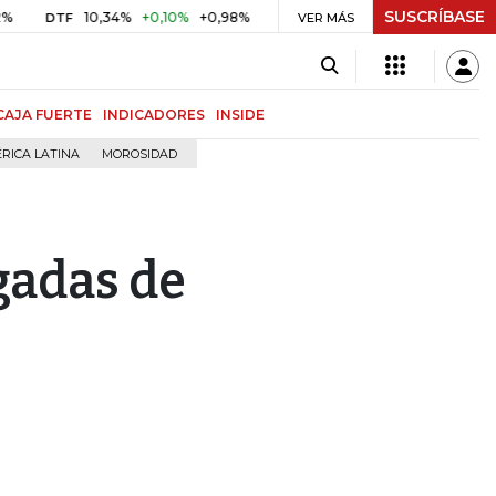
SUSCRÍBASE
10,34%
+0,10%
+0,98%
$ 416,86
+$ 0,05
+0,01%
DTF
UVR
VER MÁS
B
CAJA FUERTE
INDICADORES
INSIDE
RICA LATINA
MOROSIDAD
gadas de