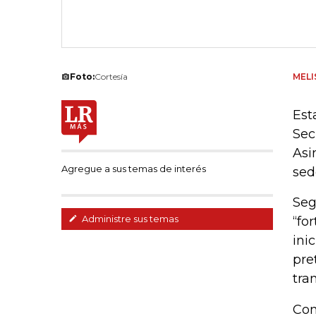
Foto:
Cortesía
MELI
Est
Sec
Asi
Agregue a sus temas de interés
sed
Seg
Administre sus temas
“fo
ini
pre
tra
Con