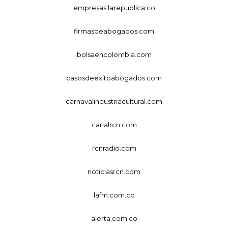
empresas.larepublica.co
firmasdeabogados.com
bolsaencolombia.com
casosdeexitoabogados.com
carnavalindustriacultural.com
canalrcn.com
rcnradio.com
noticiasrcn.com
lafm.com.co
alerta.com.co