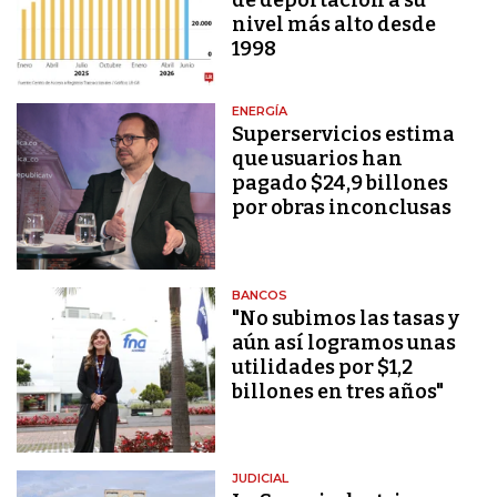
nivel más alto desde
1998
ENERGÍA
Superservicios estima
que usuarios han
pagado $24,9 billones
por obras inconclusas
BANCOS
"No subimos las tasas y
aún así logramos unas
utilidades por $1,2
billones en tres años"
JUDICIAL