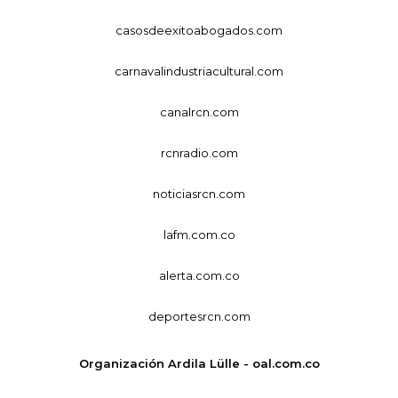
casosdeexitoabogados.com
carnavalindustriacultural.com
canalrcn.com
rcnradio.com
noticiasrcn.com
lafm.com.co
alerta.com.co
deportesrcn.com
Organización Ardila Lülle - oal.com.co