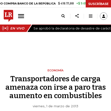
$ 418.111,88
+$ 9.612,91
+2,35%
RA BANCO DE LA REPÚBLICA
TASA 
SUSCRÍBASE
EN VIVO
Se aprobó la declaratoria de desastre de carác
ECONOMÍA
Transportadores de carga
amenaza con irse a paro tras
aumento en combustibles
viernes, 1 de marzo de 2013