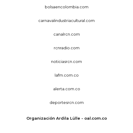
bolsaencolombia.com
carnavalindustriacultural.com
canalrcn.com
rcnradio.com
noticiasrcn.com
lafm.com.co
alerta.com.co
deportesrcn.com
Organización Ardila Lülle - oal.com.co