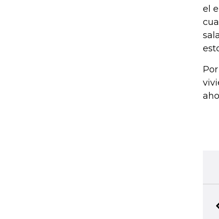
el 
cua
sal
esto
Por
viv
aho