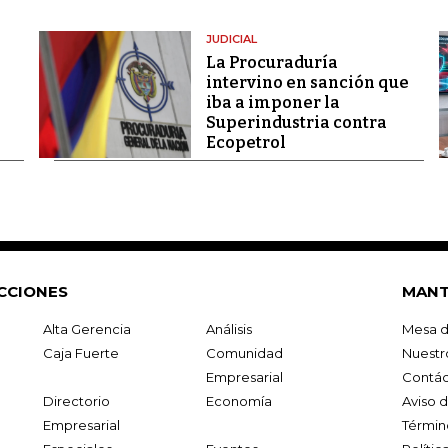
JUDICIAL
La Procuraduría
intervino en sanción que
iba a imponer la
Superindustria contra
Ecopetrol
CCIONES
MANT
Alta Gerencia
Análisis
Mesa d
Caja Fuerte
Comunidad
Nuestr
Empresarial
Contác
Directorio
Economía
Aviso 
Empresarial
Términ