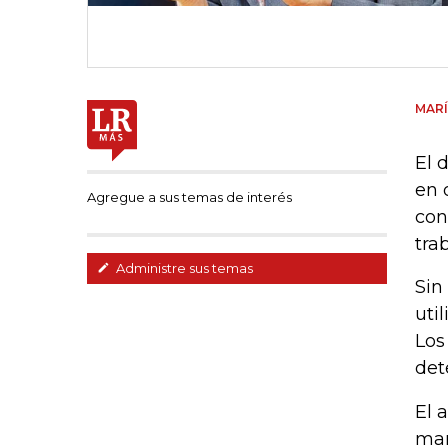
MARÍ
El 
en 
Agregue a sus temas de interés
con
tra
Administre sus temas
Sin
uti
Los
det
El 
man