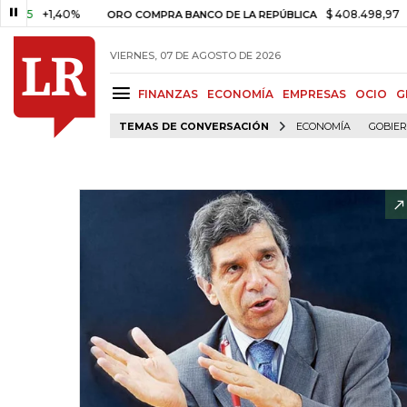
+1,40%
$ 408.498,97
+$ 8.7
ORO COMPRA BANCO DE LA REPÚBLICA
VIERNES, 07 DE AGOSTO DE 2026
FINANZAS
ECONOMÍA
EMPRESAS
OCIO
G
TEMAS DE CONVERSACIÓN
ECONOMÍA
GOBIE