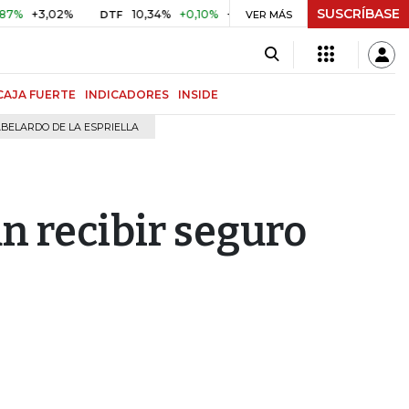
SUSCRÍBASE
3,02%
10,34%
+0,10%
+0,98%
$ 416,96
+$ 0,05
+0,
DTF
VER MÁS
UVR
CAJA FUERTE
INDICADORES
INSIDE
BELARDO DE LA ESPRIELLA
n recibir seguro