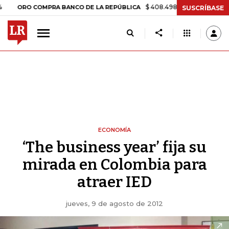
$ 408.498,97
+$ 8.753,81
+2,19%
O COMPRA BANCO DE LA REPÚBLICA
SUSCRÍBASE
ECONOMÍA
‘The business year’ fija su
mirada en Colombia para
atraer IED
jueves, 9 de agosto de 2012