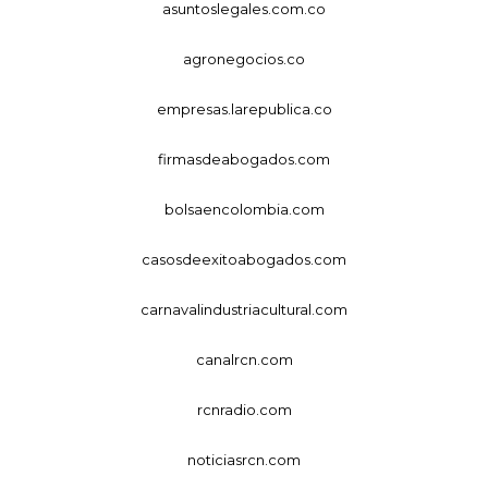
asuntoslegales.com.co
agronegocios.co
empresas.larepublica.co
firmasdeabogados.com
bolsaencolombia.com
casosdeexitoabogados.com
carnavalindustriacultural.com
canalrcn.com
rcnradio.com
noticiasrcn.com