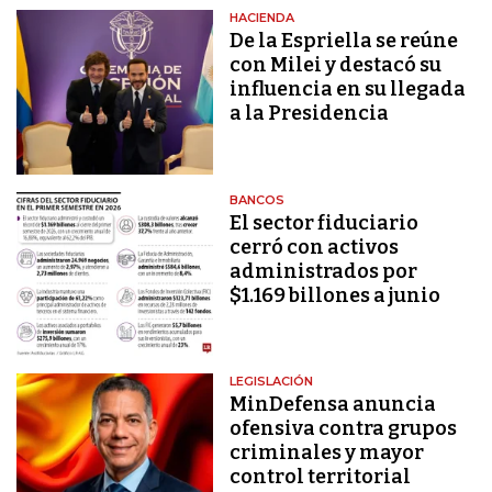
HACIENDA
De la Espriella se reúne
con Milei y destacó su
influencia en su llegada
a la Presidencia
BANCOS
El sector fiduciario
cerró con activos
administrados por
$1.169 billones a junio
LEGISLACIÓN
MinDefensa anuncia
ofensiva contra grupos
criminales y mayor
control territorial