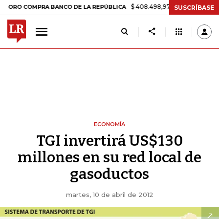
$ 408.498,97
+$ 8.753,81
+2,19%
MPRA BANCO DE LA REPÚBLICA
T
SUSCRÍBASE
ECONOMÍA
TGI invertirá US$130
millones en su red local de
gasoductos
martes, 10 de abril de 2012