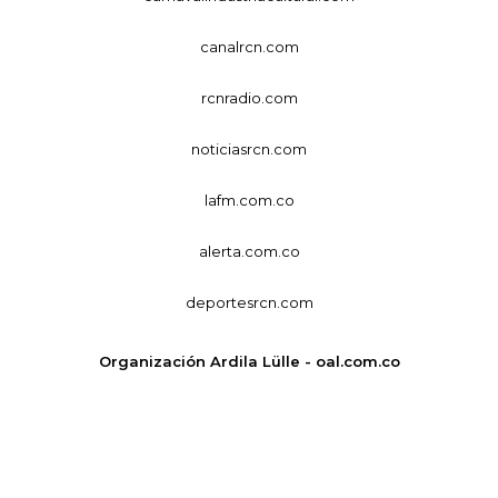
canalrcn.com
rcnradio.com
noticiasrcn.com
lafm.com.co
alerta.com.co
deportesrcn.com
Organización Ardila Lülle - oal.com.co