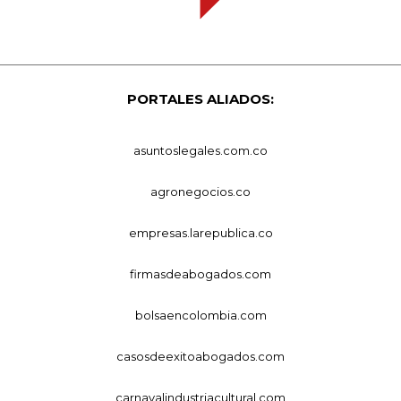
PORTALES ALIADOS:
asuntoslegales.com.co
agronegocios.co
empresas.larepublica.co
firmasdeabogados.com
bolsaencolombia.com
casosdeexitoabogados.com
carnavalindustriacultural.com