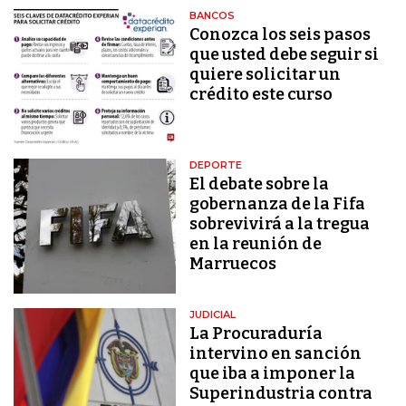
BANCOS
Conozca los seis pasos
que usted debe seguir si
quiere solicitar un
crédito este curso
DEPORTE
El debate sobre la
gobernanza de la Fifa
sobrevivirá a la tregua
en la reunión de
Marruecos
JUDICIAL
La Procuraduría
intervino en sanción
que iba a imponer la
Superindustria contra