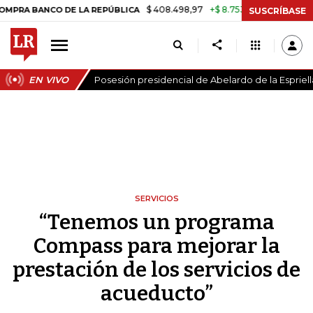
$ 408.498,97
+$ 8.753,81
+2,19%
ANCO DE LA REPÚBLICA
TASA D
SUSCRÍBASE
EN VIVO
Posesión presidencial de Abelardo de la Espriell
SERVICIOS
“Tenemos un programa
Compass para mejorar la
prestación de los servicios de
acueducto”