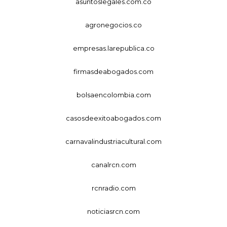
asuntoslegales.com.co
agronegocios.co
empresas.larepublica.co
firmasdeabogados.com
bolsaencolombia.com
casosdeexitoabogados.com
carnavalindustriacultural.com
canalrcn.com
rcnradio.com
noticiasrcn.com