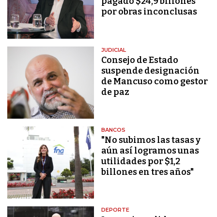
pagado $24,9 billones
por obras inconclusas
JUDICIAL
Consejo de Estado
suspende designación
de Mancuso como gestor
de paz
BANCOS
"No subimos las tasas y
aún así logramos unas
utilidades por $1,2
billones en tres años"
DEPORTE