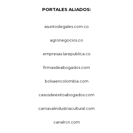
PORTALES ALIADOS:
asuntoslegales.com.co
agronegocios.co
empresas.larepublica.co
firmasdeabogados.com
bolsaencolombia.com
casosdeexitoabogados.com
carnavalindustriacultural.com
canalrcn.com