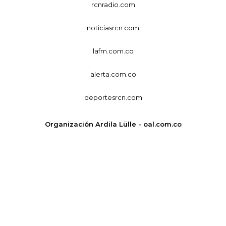
rcnradio.com
noticiasrcn.com
lafm.com.co
alerta.com.co
deportesrcn.com
Organización Ardila Lülle - oal.com.co