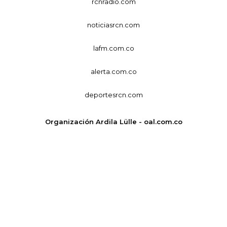
rcnradio.com
noticiasrcn.com
lafm.com.co
alerta.com.co
deportesrcn.com
Organización Ardila Lülle - oal.com.co