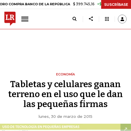
$ 399.745,16
+$ 2.295,71
+0,58%
PRA BANCO DE LA REPÚBLICA
TAS
SUSCRÍBASE
ECONOMÍA
Tabletas y celulares ganan
terreno en el uso que le dan
las pequeñas firmas
lunes, 30 de marzo de 2015