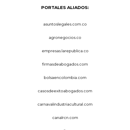
PORTALES ALIADOS:
asuntoslegales.com.co
agronegocios.co
empresas.larepublica.co
firmasdeabogados.com
bolsaencolombia.com
casosdeexitoabogados.com
carnavalindustriacultural.com
canalrcn.com