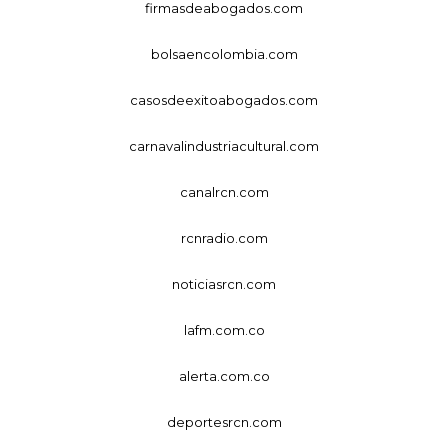
firmasdeabogados.com
bolsaencolombia.com
casosdeexitoabogados.com
carnavalindustriacultural.com
canalrcn.com
rcnradio.com
noticiasrcn.com
lafm.com.co
alerta.com.co
deportesrcn.com