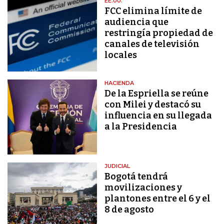
EE.UU.
FCC elimina límite de
audiencia que
restringía propiedad de
canales de televisión
locales
HACIENDA
De la Espriella se reúne
con Milei y destacó su
influencia en su llegada
a la Presidencia
JUDICIAL
Bogotá tendrá
movilizaciones y
plantones entre el 6 y el
8 de agosto