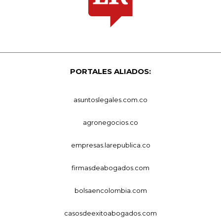
PORTALES ALIADOS:
asuntoslegales.com.co
agronegocios.co
empresas.larepublica.co
firmasdeabogados.com
bolsaencolombia.com
casosdeexitoabogados.com