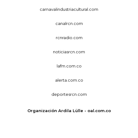
carnavalindustriacultural.com
canalrcn.com
rcnradio.com
noticiasrcn.com
lafm.com.co
alerta.com.co
deportesrcn.com
Organización Ardila Lülle - oal.com.co