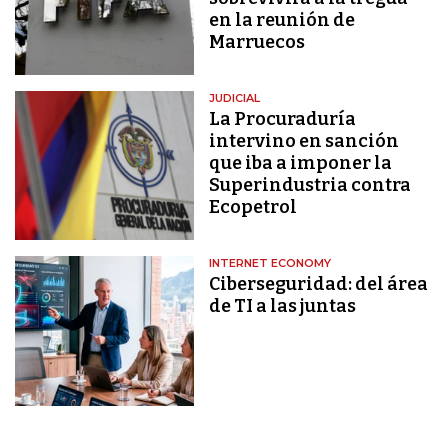
en la reunión de
Marruecos
JUDICIAL
La Procuraduría
intervino en sanción
que iba a imponer la
Superindustria contra
Ecopetrol
INTERNET ECONOMY
Ciberseguridad: del área
de TI a las juntas