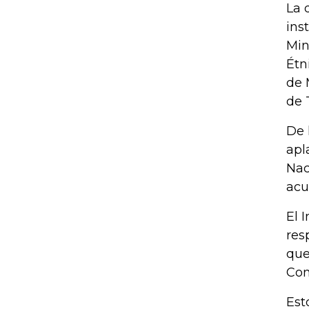
La 
ins
Min
Étn
de 
de 
De 
apl
Nac
acu
El 
res
que
Con
Est