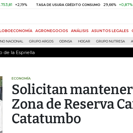
 de la Espriella
+2,19%
29,66%
+0,87%
+3,02
TASA DE USURA CRÉDITO CONSUMO
LOBOECONOMÍA
AGRONEGOCIOS
ANÁLISIS
ASUNTOS LEGALES
RNO NACIONAL
GRUPO ARGOS
ODINSA
HOGAR
GRUPO NUTRESA
A
 de la Espriella
ECONOMÍA
Solicitan mantener
Zona de Reserva C
Catatumbo