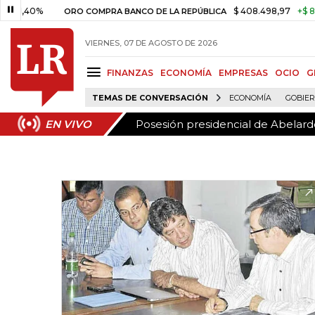
Posesión presidencial de Abelardo
EN VIVO
0%
$ 408.498,97
+$ 8.753,81
ORO COMPRA BANCO DE LA REPÚBLICA
VIERNES, 07 DE AGOSTO DE 2026
FINANZAS
ECONOMÍA
EMPRESAS
OCIO
G
TEMAS DE CONVERSACIÓN
ECONOMÍA
GOBIE
Posesión presidencial de Abelardo
EN VIVO