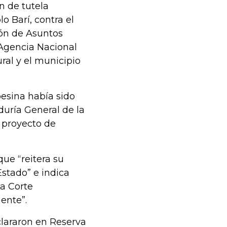
n de tutela
o Barí, contra el
ción de Asuntos
a Agencia Nacional
ral y el municipio
esina había sido
uría General de la
l proyecto de
que “reitera su
Estado” e indica
la Corte
iente”.
clararon en Reserva