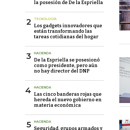
la posesión de De la Espriella
2
TECNOLOGÍA
Los gadgets innovadores que
están transformando las
tareas cotidianas del hogar
3
HACIENDA
De la Espriella se posesionó
como presidente, pero aún
no hay director del DNP
4
HACIENDA
Las cinco banderas rojas que
hereda el nuevo gobierno en
materia económica
5
HACIENDA
Seguridad, grupos armados y