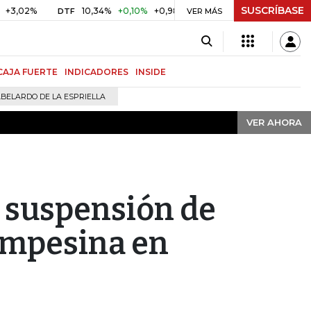
SUSCRÍBASE
VER AHORA
%
10,34%
+0,10%
+0,98%
$ 416,91
+$ 0,05
+0,01%
DTF
UVR
VER MÁS
CAJA FUERTE
INDICADORES
INSIDE
BELARDO DE LA ESPRIELLA
VER AHORA
 suspensión de
ampesina en