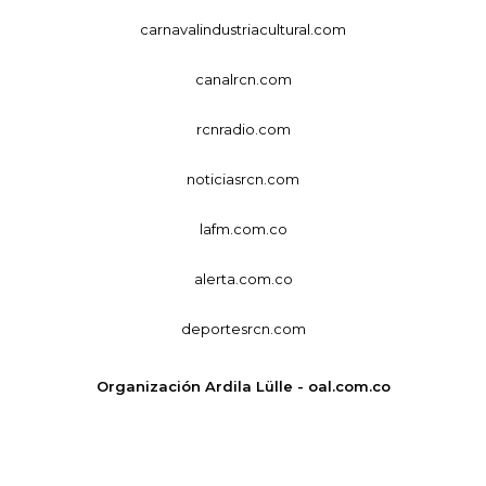
carnavalindustriacultural.com
canalrcn.com
rcnradio.com
noticiasrcn.com
lafm.com.co
alerta.com.co
deportesrcn.com
Organización Ardila Lülle - oal.com.co