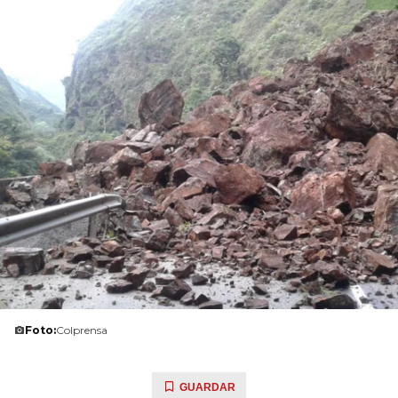
Foto:
Colprensa
GUARDAR