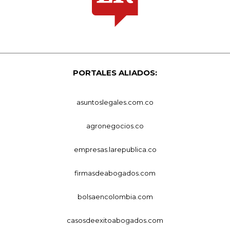
PORTALES ALIADOS:
asuntoslegales.com.co
agronegocios.co
empresas.larepublica.co
firmasdeabogados.com
bolsaencolombia.com
casosdeexitoabogados.com