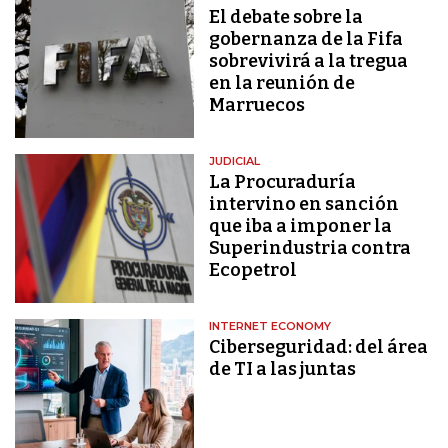
El debate sobre la
gobernanza de la Fifa
sobrevivirá a la tregua
en la reunión de
Marruecos
JUDICIAL
La Procuraduría
intervino en sanción
que iba a imponer la
Superindustria contra
Ecopetrol
INTERNET ECONOMY
Ciberseguridad: del área
de TI a las juntas