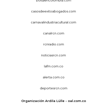
bolsaencolombia.com
casosdeexitoabogados.com
carnavalindustriacultural.com
canalrcn.com
rcnradio.com
noticiasrcn.com
lafm.com.co
alerta.com.co
deportesrcn.com
Organización Ardila Lülle - oal.com.co