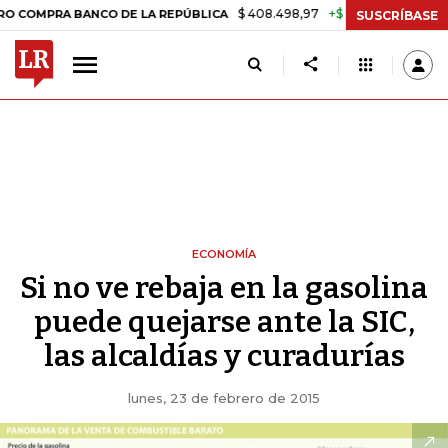
$ 408.498,97
+$ 8.753,81
+2,19%
RA BANCO DE LA REPÚBLICA
TAS
SUSCRÍBASE
ECONOMÍA
Si no ve rebaja en la gasolina
puede quejarse ante la SIC,
las alcaldías y curadurías
lunes, 23 de febrero de 2015