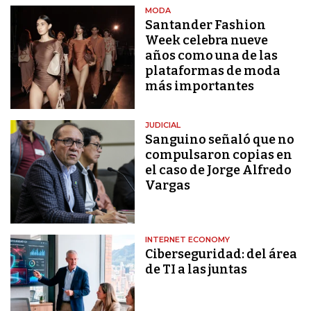
MODA
Santander Fashion
Week celebra nueve
años como una de las
plataformas de moda
más importantes
JUDICIAL
Sanguino señaló que no
compulsaron copias en
el caso de Jorge Alfredo
Vargas
INTERNET ECONOMY
Ciberseguridad: del área
de TI a las juntas