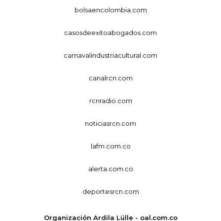
bolsaencolombia.com
casosdeexitoabogados.com
carnavalindustriacultural.com
canalrcn.com
rcnradio.com
noticiasrcn.com
lafm.com.co
alerta.com.co
deportesrcn.com
Organización Ardila Lülle - oal.com.co