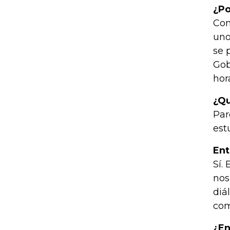
¿Po
Con
uno
se 
Gob
hor
¿Qu
Par
est
Ent
Sí.
nos
diá
com
¿En