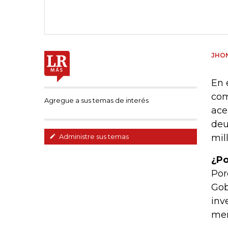
JHON
En 
com
Agregue a sus temas de interés
ace
deu
mil
Administre sus temas
¿Po
Por
Gob
inv
mer