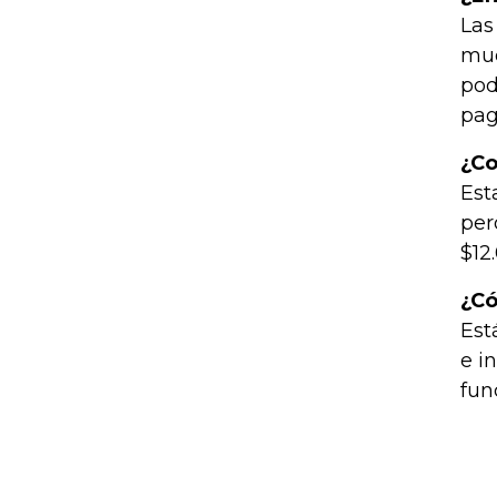
Las
mue
pod
pag
¿Co
Est
per
$12
¿Có
Est
e i
fun