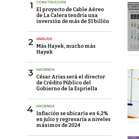
1
CONSTRUCCIÓN
El proyecto de Cable Aéreo
de La Calera tendría una
inversión de más de $1 billón
2
ANÁLISIS
Más Hayek, mucho más
Hayek
3
HACIENDA
César Arias será el director
de Crédito Público del
Gobierno de la Espriella
4
HACIENDA
Inflación se ubicaría en 6,2%
en julio y regresaría a niveles
máximos de 2024