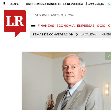
,01%
$ 399.745,16
+$ 2.295,71
ORO COMPRA BANCO DE LA REPÚBLICA
JUEVES, 06 DE AGOSTO DE 2026
FINANZAS
ECONOMÍA
EMPRESAS
OCIO
G
TEMAS DE CONVERSACIÓN
LA CALERA
MINER