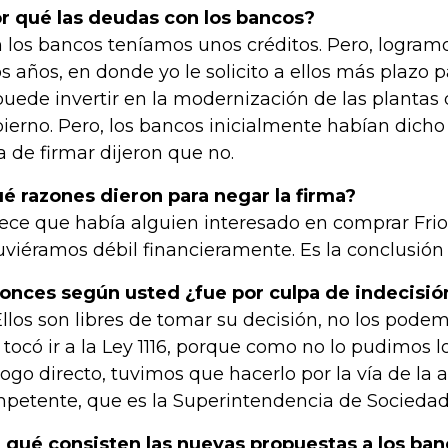
r qué las deudas con los bancos?
 los bancos teníamos unos créditos. Pero, logra
s años, en donde yo le solicito a ellos más plazo 
puede invertir en la modernización de las plantas 
ierno. Pero, los bancos inicialmente habían dicho 
a de firmar dijeron que no.
é razones dieron para negar la firma?
ece que había alguien interesado en comprar Frio
uviéramos débil financieramente. Es la conclusión
onces según usted ¿fue por culpa de indecisió
 Ellos son libres de tomar su decisión, no los podem
 tocó ir a la Ley 1116, porque como no lo pudimos lo
logo directo, tuvimos que hacerlo por la vía de la 
petente, que es la Superintendencia de Sociedad
 qué consisten las nuevas propuestas a los ban