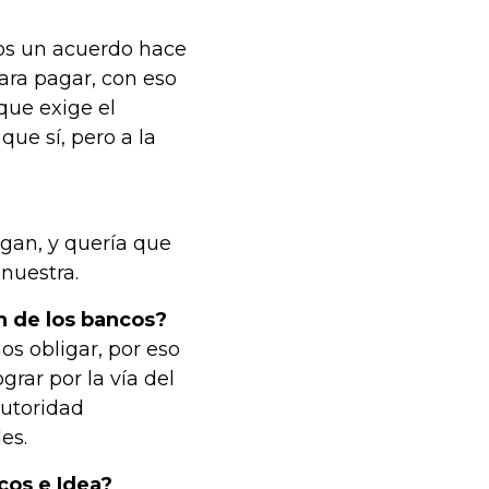
mos un acuerdo hace
para pagar, con eso
que exige el
que sí, pero a la
gan, y quería que
 nuestra.
n de los bancos?
os obligar, por eso
grar por la vía del
autoridad
es.
cos e Idea?