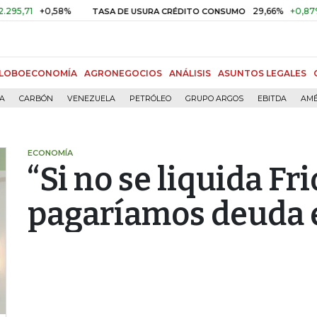
+0,58%
29,66%
+0,87%
+3,0
TASA DE USURA CRÉDITO CONSUMO
LOBOECONOMÍA
AGRONEGOCIOS
ANÁLISIS
ASUNTOS LEGALES
ÍA
CARBÓN
VENEZUELA
PETRÓLEO
GRUPO ARGOS
EBITDA
AMÉ
ECONOMÍA
“Si no se liquida Fr
pagaríamos deuda e