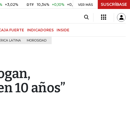
SUSCRÍBASE
2%
10,34%
+0,10%
+0,98%
$ 416,86
+$ 0,05
+0,01%
DTF
UVR
VER MÁS
CAJA FUERTE
INDICADORES
INSIDE
RICA LATINA
MOROSIDAD
iogan,
n 10 años”