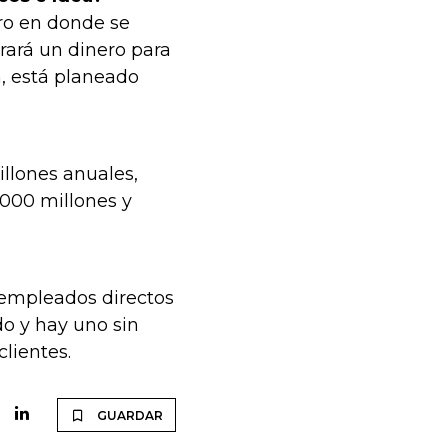
ro en donde se
ará un dinero para
n, está planeado
llones anuales,
.000 millones y
 empleados directos
do y hay uno sin
lientes.
GUARDAR