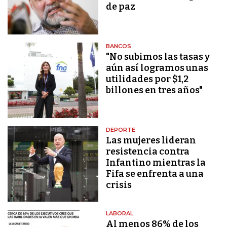
de paz
BANCOS
"No subimos las tasas y
aún así logramos unas
utilidades por $1,2
billones en tres años"
DEPORTE
Las mujeres lideran
resistencia contra
Infantino mientras la
Fifa se enfrenta a una
crisis
LABORAL
Al menos 86% de los