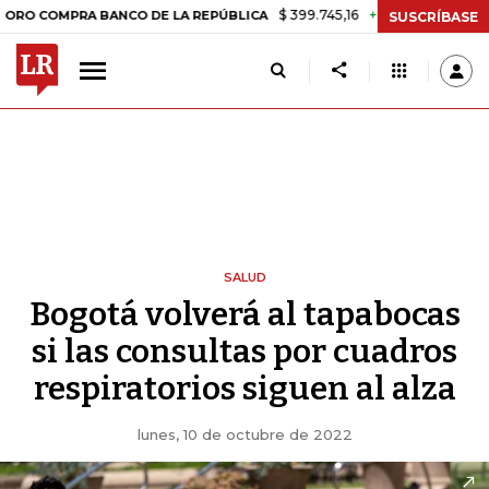
$ 399.745,16
+$ 2.295,71
+0,58%
PRA BANCO DE LA REPÚBLICA
TA
SUSCRÍBASE
SALUD
Bogotá volverá al tapabocas
si las consultas por cuadros
respiratorios siguen al alza
lunes, 10 de octubre de 2022