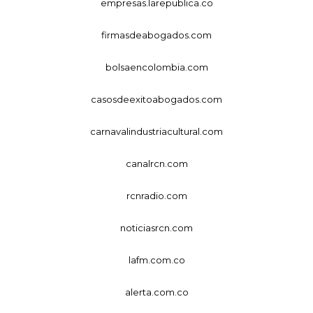
empresas.larepublica.co
firmasdeabogados.com
bolsaencolombia.com
casosdeexitoabogados.com
carnavalindustriacultural.com
canalrcn.com
rcnradio.com
noticiasrcn.com
lafm.com.co
alerta.com.co