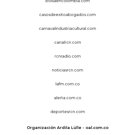
bolsaencolombia.com
casosdeexitoabogados.com
carnavalindustriacultural.com
canalrcn.com
rcnradio.com
noticiasrcn.com
lafm.com.co
alerta.com.co
deportesrcn.com
Organización Ardila Lülle - oal.com.co