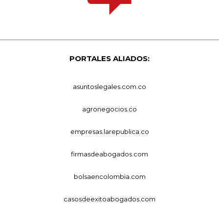
PORTALES ALIADOS:
asuntoslegales.com.co
agronegocios.co
empresas.larepublica.co
firmasdeabogados.com
bolsaencolombia.com
casosdeexitoabogados.com