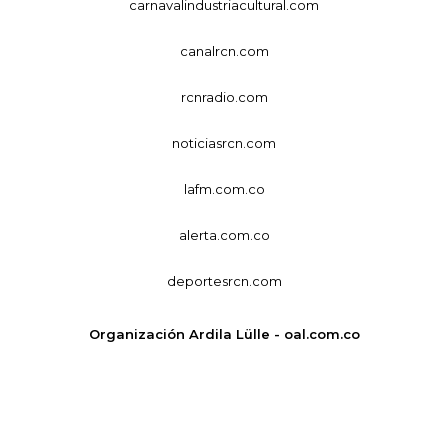
carnavalindustriacultural.com
canalrcn.com
rcnradio.com
noticiasrcn.com
lafm.com.co
alerta.com.co
deportesrcn.com
Organización Ardila Lülle - oal.com.co