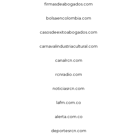
firmasdeabogados.com
bolsaencolombia.com
casosdeexitoabogados.com
carnavalindustriacultural.com
canalrcn.com
rcnradio.com
noticiasrcn.com
lafm.com.co
alerta.com.co
deportesrcn.com