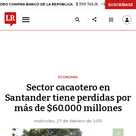
$ 399.745,16
+$ 2.295,71
+0,58%
MPRA BANCO DE LA REPÚBLICA
T
SUSCRÍBASE
ECONOMÍA
Sector cacaotero en
Santander tiene perdidas por
más de $60.000 millones
miércoles, 27 de febrero de 2013