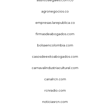
agronegocios.co
empresas.larepublica.co
firmasdeabogados.com
bolsaencolombia.com
casosdeexitoabogados.com
carnavalindustriacultural.com
canalrcn.com
rcnradio.com
noticiasrcn.com