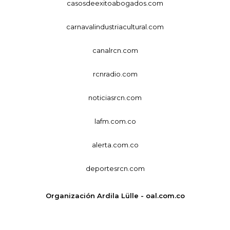
casosdeexitoabogados.com
carnavalindustriacultural.com
canalrcn.com
rcnradio.com
noticiasrcn.com
lafm.com.co
alerta.com.co
deportesrcn.com
Organización Ardila Lülle - oal.com.co