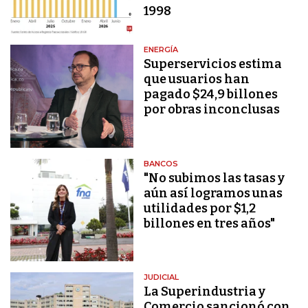
1998
ENERGÍA
Superservicios estima
que usuarios han
pagado $24,9 billones
por obras inconclusas
BANCOS
"No subimos las tasas y
aún así logramos unas
utilidades por $1,2
billones en tres años"
JUDICIAL
La Superindustria y
Comercio sancionó con