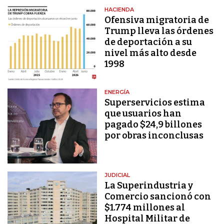
HACIENDA
Ofensiva migratoria de
Trump lleva las órdenes
de deportación a su
nivel más alto desde
1998
ENERGÍA
Superservicios estima
que usuarios han
pagado $24,9 billones
por obras inconclusas
JUDICIAL
La Superindustria y
Comercio sancionó con
$1.774 millones al
Hospital Militar de