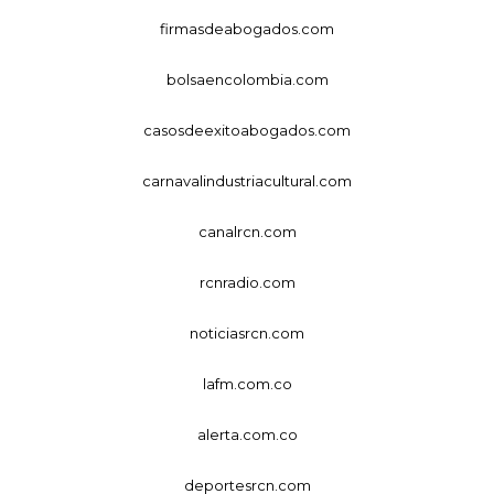
firmasdeabogados.com
bolsaencolombia.com
casosdeexitoabogados.com
carnavalindustriacultural.com
canalrcn.com
rcnradio.com
noticiasrcn.com
lafm.com.co
alerta.com.co
deportesrcn.com