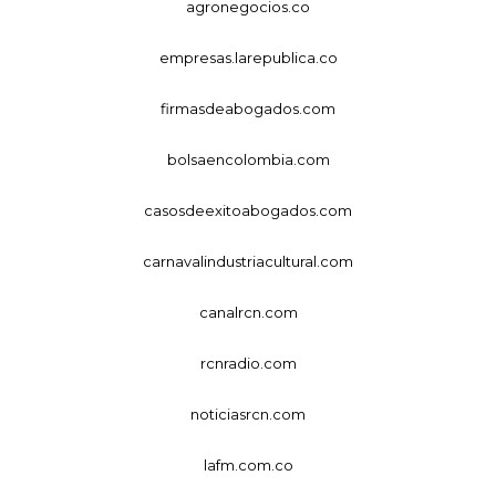
agronegocios.co
empresas.larepublica.co
firmasdeabogados.com
bolsaencolombia.com
casosdeexitoabogados.com
carnavalindustriacultural.com
canalrcn.com
rcnradio.com
noticiasrcn.com
lafm.com.co