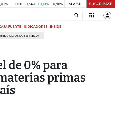
SUSCRÍBASE
10,34%
+0,10%
+0,98%
$ 417,01
+$ 0,05
+0,01%
DTF
UVR
VER MÁS
CAJA FUERTE
INDICADORES
INSIDE
BELARDO DE LA ESPRIELLA
l de 0% para
 materias primas
aís