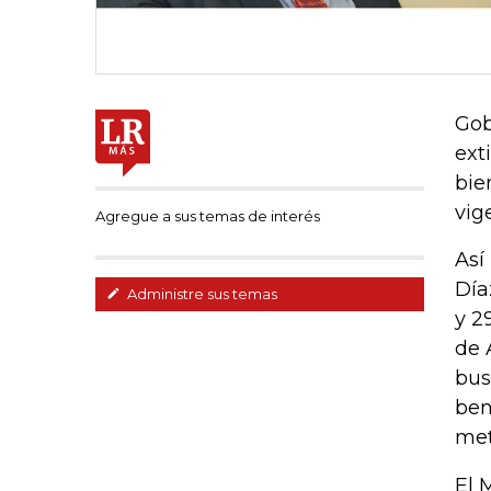
Gob
ext
bie
vig
Agregue a sus temas de interés
Así
Día
Administre sus temas
y 2
de 
bus
ben
met
El 