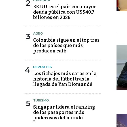
2
HACIENDA
EE.UU. es el país con mayor
deuda pública con US$40,7
billones en 2026
3
AGRO
Colombia sigue en el top tres
de los países que más
producen café
4
DEPORTES
Los fichajes más caros en la
historia del fútbol tras la
llegada de Yan Diomandé
5
TURISMO
Singapur lidera el ranking
de los pasaportes más
poderosos del mundo