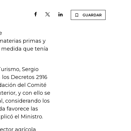
GUARDAR
e
materias primas y
l, medida que tenía
Turismo, Sergio
 los Decretos 2916
ndación del Comité
rior, y con ello se
al, considerando los
da favorece las
licó el Ministro.
sector agrícola