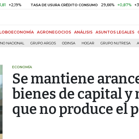
,19%
29,66%
+0,87%
+3,02%
TASA DE USURA CRÉDITO CONSUMO
LOBOECONOMÍA
AGRONEGOCIOS
ANÁLISIS
ASUNTOS LEGALES
RNO NACIONAL
GRUPO ARGOS
ODINSA
HOGAR
GRUPO NUTRESA
A
ECONOMÍA
Se mantiene arance
bienes de capital y
que no produce el p