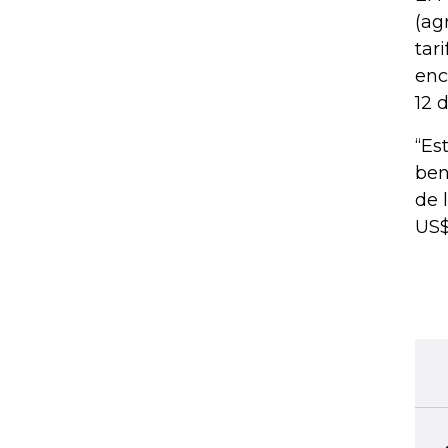
(ag
tar
enc
12 
“Es
ben
de 
US$