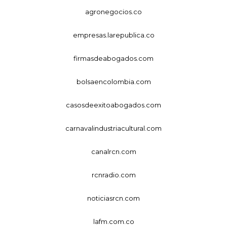
agronegocios.co
empresas.larepublica.co
firmasdeabogados.com
bolsaencolombia.com
casosdeexitoabogados.com
carnavalindustriacultural.com
canalrcn.com
rcnradio.com
noticiasrcn.com
lafm.com.co