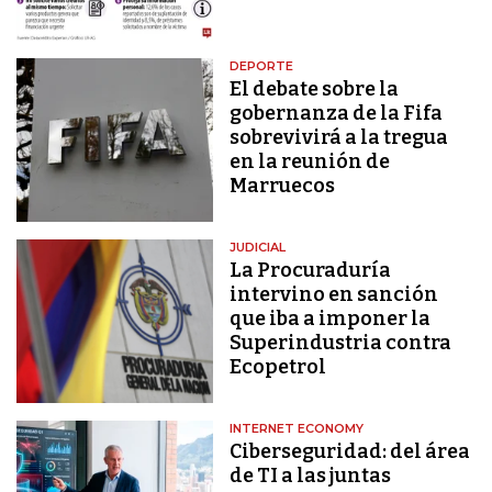
DEPORTE
El debate sobre la
gobernanza de la Fifa
sobrevivirá a la tregua
en la reunión de
Marruecos
JUDICIAL
La Procuraduría
intervino en sanción
que iba a imponer la
Superindustria contra
Ecopetrol
INTERNET ECONOMY
Ciberseguridad: del área
de TI a las juntas