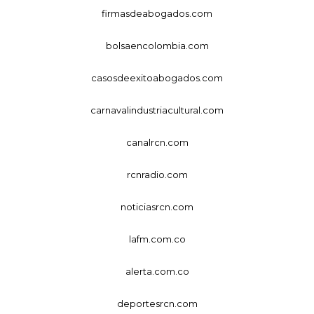
firmasdeabogados.com
bolsaencolombia.com
casosdeexitoabogados.com
carnavalindustriacultural.com
canalrcn.com
rcnradio.com
noticiasrcn.com
lafm.com.co
alerta.com.co
deportesrcn.com