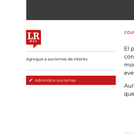
COL
El 
con
Agregue a sus temas de interés
mom
eve
Administre sus temas
Aun
que