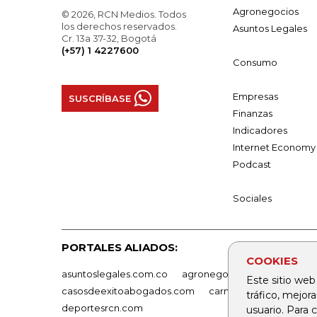
Agronegocios
© 2026, RCN Medios. Todos
los derechos reservados.
Asuntos Legales
Cr. 13a 37-32, Bogotá
(+57) 1 4227600
Consumo
Empresas
SUSCRÍBASE
Finanzas
Indicadores
Internet Economy
Podcast
Sociales
PORTALES ALIADOS:
COOKIES
asuntoslegales.com.co
agronegocios.co
empresas
Este sitio web
casosdeexitoabogados.com
carnavalindustriacultur
tráfico, mejor
deportesrcn.com
usuario. Para