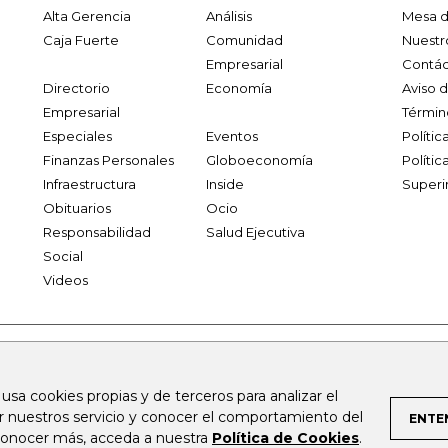
Alta Gerencia
Análisis
Mesa d
Caja Fuerte
Comunidad
Nuestr
Empresarial
Contác
Directorio
Economía
Aviso 
Empresarial
Términ
Especiales
Eventos
Políti
Finanzas Personales
Globoeconomía
Polític
Infraestructura
Inside
Superi
Obituarios
Ocio
Responsabilidad
Salud Ejecutiva
Social
Videos
.larepublica.co
firmasdeabogados.com
bolsaencolombia.com
 usa cookies propias y de terceros para analizar el
al.com
canalrcn.com
rcnradio.com
noticiasrcn.com
lafm.c
ar nuestros servicio y conocer el comportamiento del
ENTE
 conocer más, acceda a nuestra
Política de Cookies
.