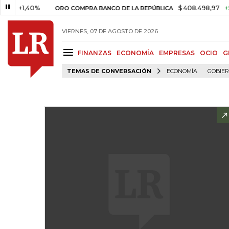
+1,40%
$ 408.498,97
+$ 8.75
ORO COMPRA BANCO DE LA REPÚBLICA
VIERNES, 07 DE AGOSTO DE 2026
FINANZAS
ECONOMÍA
EMPRESAS
OCIO
G
TEMAS DE CONVERSACIÓN
ECONOMÍA
GOBIE