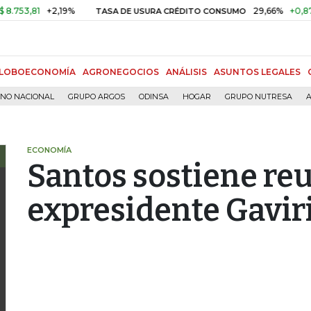
3,81
+2,19%
29,66%
+0,87%
+
TASA DE USURA CRÉDITO CONSUMO
LOBOECONOMÍA
AGRONEGOCIOS
ANÁLISIS
ASUNTOS LEGALES
RNO NACIONAL
GRUPO ARGOS
ODINSA
HOGAR
GRUPO NUTRESA
A
ECONOMÍA
Santos sostiene reu
expresidente Gavir