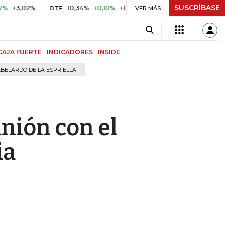
SUSCRÍBASE
3,02%
10,34%
+0,10%
+0,98%
$ 416,96
+$ 0,05
+0,
DTF
VER MÁS
UVR
CAJA FUERTE
INDICADORES
INSIDE
BELARDO DE LA ESPRIELLA
nión con el
ia