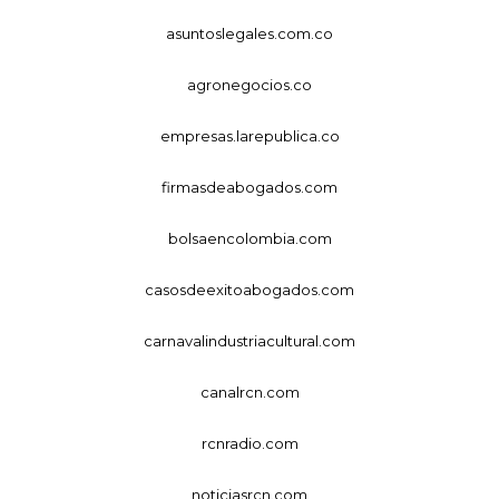
asuntoslegales.com.co
agronegocios.co
empresas.larepublica.co
firmasdeabogados.com
bolsaencolombia.com
casosdeexitoabogados.com
carnavalindustriacultural.com
canalrcn.com
rcnradio.com
noticiasrcn.com