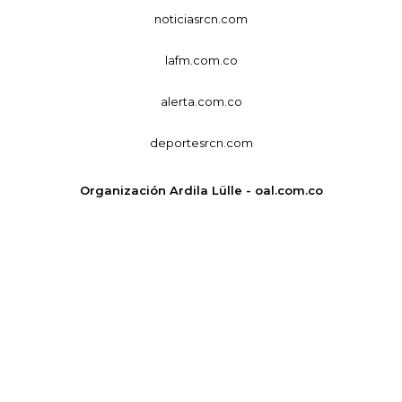
noticiasrcn.com
lafm.com.co
alerta.com.co
deportesrcn.com
Organización Ardila Lülle - oal.com.co