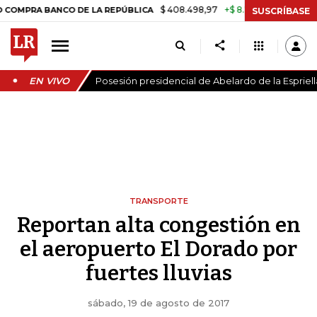
$ 408.498,97
+$ 8.753,81
+2,19%
RA BANCO DE LA REPÚBLICA
TA
SUSCRÍBASE
EN VIVO
Posesión presidencial de Abelardo de la Espriell
TRANSPORTE
Reportan alta congestión en
el aeropuerto El Dorado por
fuertes lluvias
sábado, 19 de agosto de 2017