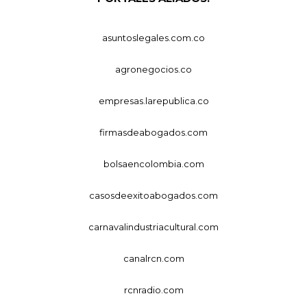
asuntoslegales.com.co
agronegocios.co
empresas.larepublica.co
firmasdeabogados.com
bolsaencolombia.com
casosdeexitoabogados.com
carnavalindustriacultural.com
canalrcn.com
rcnradio.com