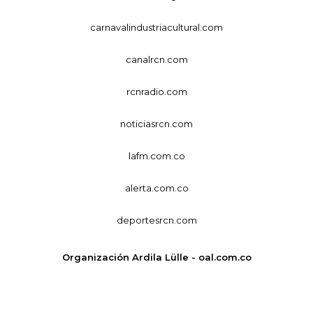
carnavalindustriacultural.com
canalrcn.com
rcnradio.com
noticiasrcn.com
lafm.com.co
alerta.com.co
deportesrcn.com
Organización Ardila Lülle - oal.com.co