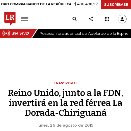
$ 408.498,97
+$ 8.753,81
+2,19%
MPRA BANCO DE LA REPÚBLICA
SUSCRÍBASE
EN VIVO
Posesión presidencial de Abelardo de la Espriell
TRANSPORTE
Reino Unido, junto a la FDN,
invertirá en la red férrea La
Dorada-Chiriguaná
lunes, 26 de agosto de 2019