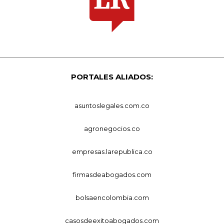
PORTALES ALIADOS:
asuntoslegales.com.co
agronegocios.co
empresas.larepublica.co
firmasdeabogados.com
bolsaencolombia.com
casosdeexitoabogados.com