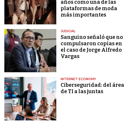
años como una de las
plataformas de moda
más importantes
JUDICIAL
Sanguino señaló que no
compulsaron copias en
el caso de Jorge Alfredo
Vargas
INTERNET ECONOMY
Ciberseguridad: del área
de TI a las juntas