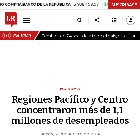
$ 408.498,97
+$ 8.753,81
+2,19%
A BANCO DE LA REPÚBLICA
TAS
SUSCRÍBASE
EN VIVO
Temblor de 7,4 sacude a todo el país, estas son 
ECONOMÍA
Regiones Pacífico y Centro
concentraron más de 1,1
millones de desempleados
jueves, 21 de agosto de 2014