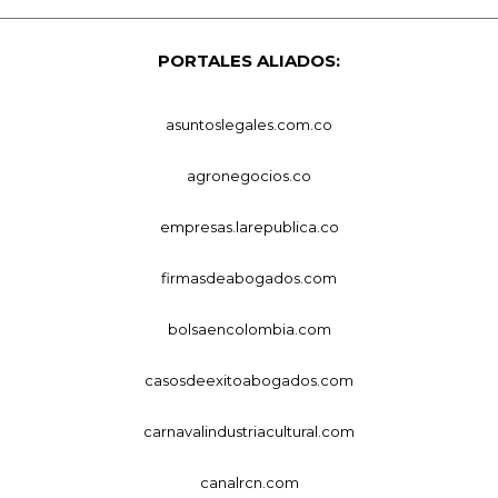
PORTALES ALIADOS:
asuntoslegales.com.co
agronegocios.co
empresas.larepublica.co
firmasdeabogados.com
bolsaencolombia.com
casosdeexitoabogados.com
carnavalindustriacultural.com
canalrcn.com