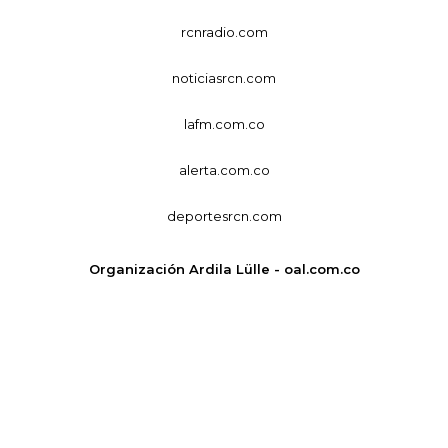
rcnradio.com
noticiasrcn.com
lafm.com.co
alerta.com.co
deportesrcn.com
Organización Ardila Lülle - oal.com.co