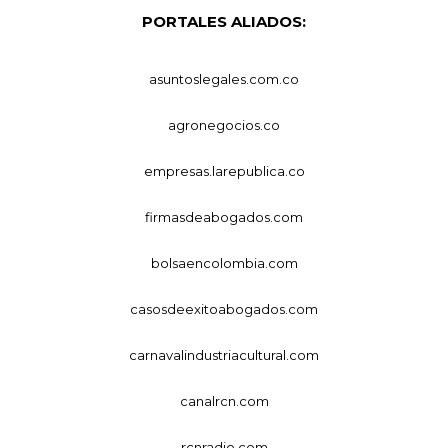
PORTALES ALIADOS:
asuntoslegales.com.co
agronegocios.co
empresas.larepublica.co
firmasdeabogados.com
bolsaencolombia.com
casosdeexitoabogados.com
carnavalindustriacultural.com
canalrcn.com
rcnradio.com