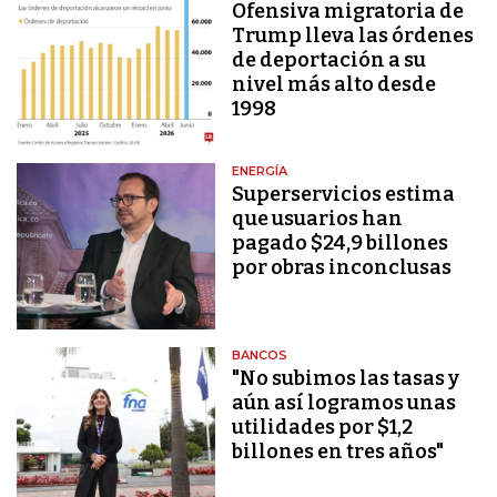
Ofensiva migratoria de
Trump lleva las órdenes
de deportación a su
nivel más alto desde
1998
ENERGÍA
Superservicios estima
que usuarios han
pagado $24,9 billones
por obras inconclusas
BANCOS
"No subimos las tasas y
aún así logramos unas
utilidades por $1,2
billones en tres años"