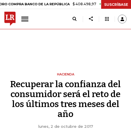
$ 408.498,97
+$ 8.753,81
+2,19%
RA BANCO DE LA REPÚBLICA
TAS
SUSCRÍBASE
HACIENDA
Recuperar la confianza del
consumidor será el reto de
los últimos tres meses del
año
lunes, 2 de octubre de 2017