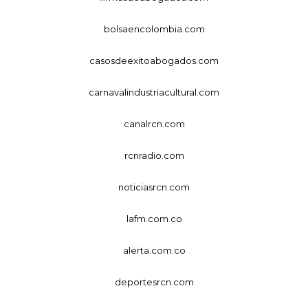
bolsaencolombia.com
casosdeexitoabogados.com
carnavalindustriacultural.com
canalrcn.com
rcnradio.com
noticiasrcn.com
lafm.com.co
alerta.com.co
deportesrcn.com