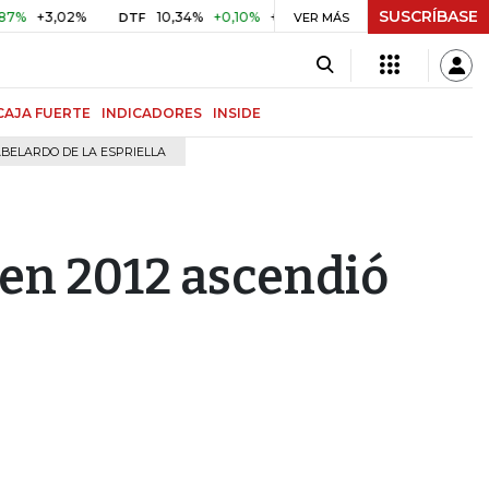
SUSCRÍBASE
3,02%
10,34%
+0,10%
+0,98%
$ 416,96
+$ 0,05
+0,
DTF
VER MÁS
UVR
CAJA FUERTE
INDICADORES
INSIDE
BELARDO DE LA ESPRIELLA
 en 2012 ascendió