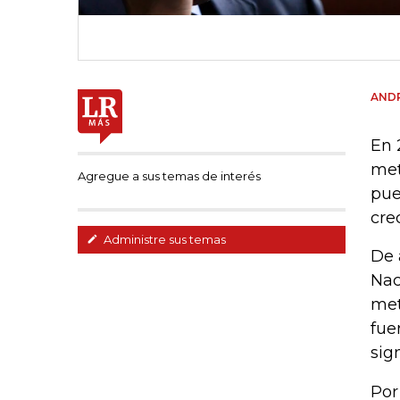
AND
En 
met
Agregue a sus temas de interés
pue
cre
Administre sus temas
De 
Nac
met
fue
sig
Por