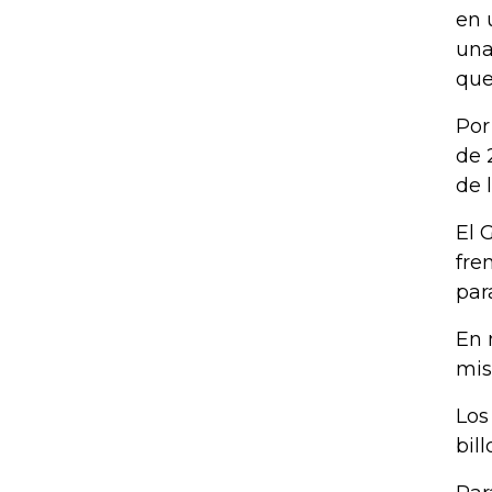
en 
una
que
Por
de 
de 
El 
fre
par
En 
mis
Los
bil