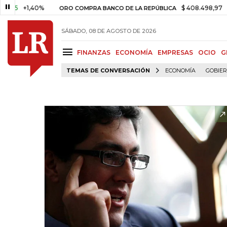
+1,40%
$ 408.498,97
+$ 8.75
ORO COMPRA BANCO DE LA REPÚBLICA
SÁBADO, 08 DE AGOSTO DE 2026
FINANZAS
ECONOMÍA
EMPRESAS
OCIO
G
TEMAS DE CONVERSACIÓN
ECONOMÍA
GOBIE