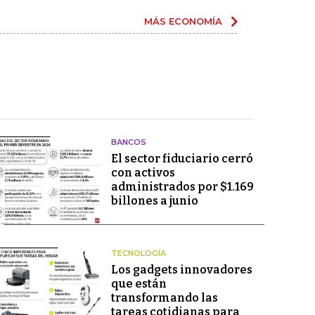
MÁS ECONOMÍA
BANCOS
El sector fiduciario cerró
con activos
administrados por $1.169
billones a junio
TECNOLOGÍA
Los gadgets innovadores
que están
transformando las
tareas cotidianas para