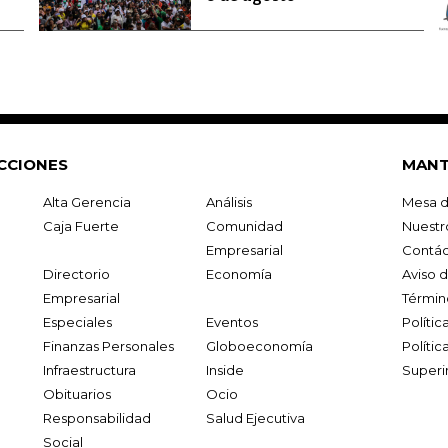
CCIONES
MANT
Alta Gerencia
Análisis
Mesa d
Caja Fuerte
Comunidad
Nuestr
Empresarial
Contác
Directorio
Economía
Aviso 
Empresarial
Términ
Especiales
Eventos
Políti
Finanzas Personales
Globoeconomía
Polític
Infraestructura
Inside
Superi
Obituarios
Ocio
Responsabilidad
Salud Ejecutiva
Social