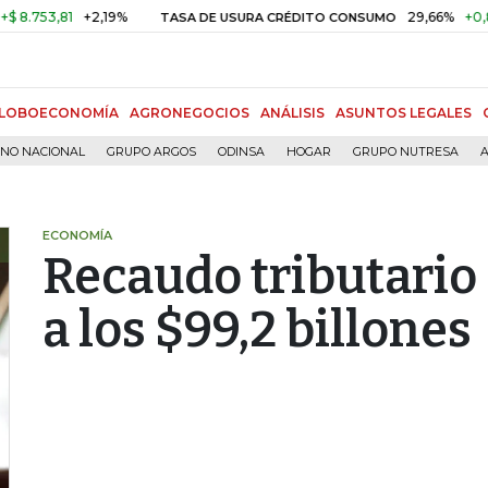
3,81
+2,19%
29,66%
+0,87%
+
TASA DE USURA CRÉDITO CONSUMO
LOBOECONOMÍA
AGRONEGOCIOS
ANÁLISIS
ASUNTOS LEGALES
RNO NACIONAL
GRUPO ARGOS
ODINSA
HOGAR
GRUPO NUTRESA
A
ECONOMÍA
Recaudo tributario
a los $99,2 billones