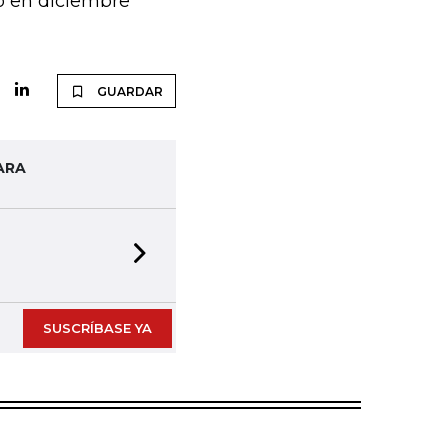
do en diciembre
GUARDAR
ARA
Next slide
SUSCRÍBASE YA