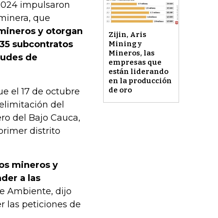
2024 impulsaron
minera, que
mineros y otorgan
Zijin, Aris
 35 subcontratos
Mining y
Mineros, las
itudes de
empresas que
están liderando
en la producción
de oro
ue el 17 de octubre
elimitación del
ro del Bajo Cauca,
primer distrito
ios mineros y
der a las
e Ambiente, dijo
r las peticiones de