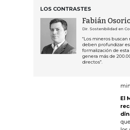
LOS CONTRASTES
Fabián Osori
Dir. Sostenibilidad en C
“Los mineros buscan 
deben profundizar esf
formalización de esta 
genera más de 200.0
directos”.
min
El 
rec
din
que
los