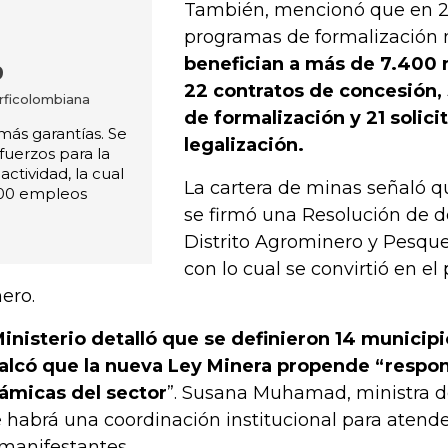
También, mencionó que en 
programas de formalización 
benefician a más de 7.400 
o
22 contratos de concesión,
orficolombiana
de formalización y 21 solic
más garantías. Se
legalización.
uerzos para la
actividad, la cual
La cartera de minas señaló q
00 empleos
se firmó una Resolución de d
Distrito Agrominero y Pesque
con lo cual se convirtió en el 
ero.
Ministerio detalló que se definieron 14 municip
alcó que la nueva Ley Minera propende “respon
ámicas del sector
”. Susana Muhamad, ministra d
 habrá una coordinación institucional para atende
 manifestantes.