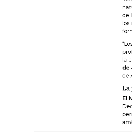
nat
de 
los
for
“Lo
pro
la 
de 
de 
La
El 
Dec
per
amb