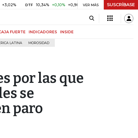
SUSCRÍBASE
10,34%
+0,10%
+0,98%
$ 416,86
+$ 0,05
+0,01%
DTF
UVR
VER MÁS
CAJA FUERTE
INDICADORES
INSIDE
RICA LATINA
MOROSIDAD
es por las que
les se
en paro