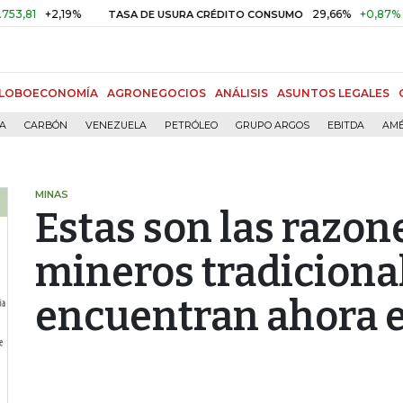
+2,19%
29,66%
+0,87%
+3,02%
TASA DE USURA CRÉDITO CONSUMO
LOBOECONOMÍA
AGRONEGOCIOS
ANÁLISIS
ASUNTOS LEGALES
ÍA
CARBÓN
VENEZUELA
PETRÓLEO
GRUPO ARGOS
EBITDA
AMÉ
MINAS
Estas son las razon
mineros tradiciona
encuentran ahora 