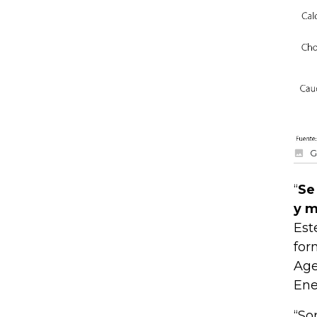
G
“
Se
y m
Est
for
Age
Ene
“So