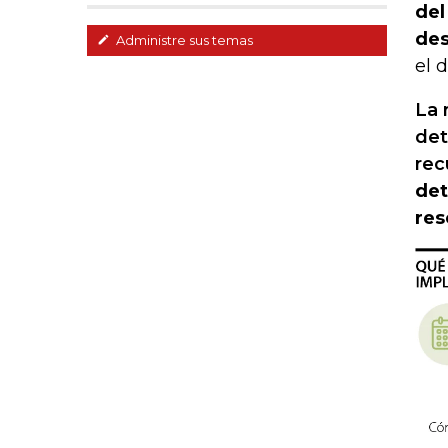
del
des
Administre sus temas
el 
La 
det
rec
det
res