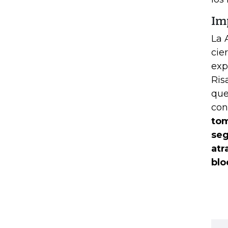
Imp
La 
cie
exp
Ris
que
con
tom
seg
atr
blo