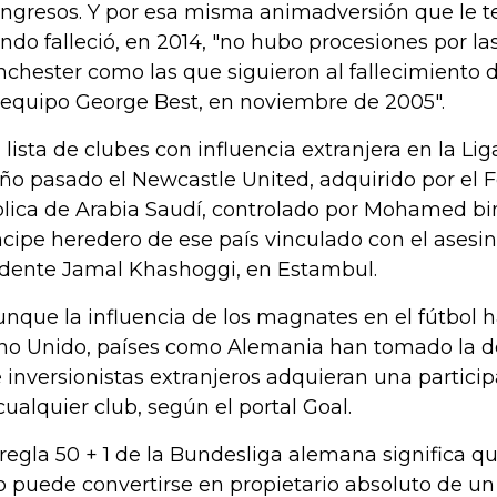
ingresos. Y por esa misma animadversión que le te
ndo falleció, en 2014, "no hubo procesiones por las
chester como las que siguieron al fallecimiento de
 equipo George Best, en noviembre de 2005".
a lista de clubes con influencia extranjera en la Li
año pasado el Newcastle United, adquirido por el 
lica de Arabia Saudí, controlado por Mohamed bi
ncipe heredero de ese país vinculado con el asesin
idente Jamal Khashoggi, en Estambul.
unque la influencia de los magnates en el fútbol h
no Unido, países como Alemania han tomado la de
 inversionistas extranjeros adquieran una partici
cualquier club, según el portal Goal.
 regla 50 + 1 de la Bundesliga alemana significa q
o puede convertirse en propietario absoluto de un 