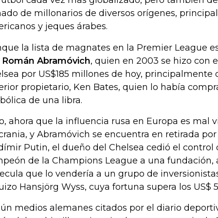
fútbol cada vez más globalizado, pero también d
ado de millonarios de diversos orígenes, principa
ricanos y jeques árabes.
que la lista de magnates en la Premier League es
 Román Abramóvich
, quien en 2003 se hizo con e
lsea por US$185 millones de hoy, principalmente
erior propietario, Ken Bates, quien lo había comp
bólica de una libra.
o, ahora que la influencia rusa en Europa es mal vi
crania, y Abramóvich se encuentra en retirada por
dímir Putin, el dueño del Chelsea cedió el control 
peón de la Champions League a una fundación,
ecula que lo vendería a un grupo de inversionist
suizo Hansjörg Wyss, cuya fortuna supera los US$ 5
ún medios alemanes citados por el diario deporti