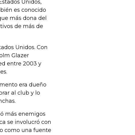
 Estados Unidos,
bién es conocido
s que más dona del
ctivos de más de
stados Unidos. Con
colm Glazer
ed entre 2003 y
es.
momento era dueño
ar al club y lo
nchas.
anó más enemigos
a se involucró con
ólo como una fuente