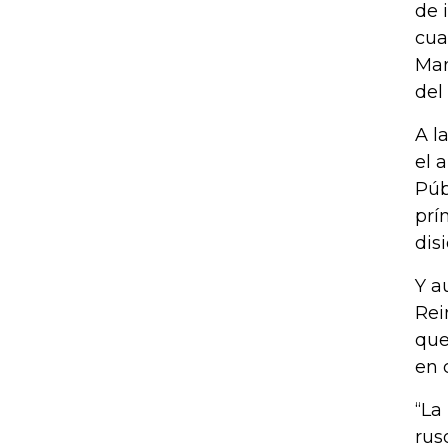
de 
cua
Man
del
A l
el 
Púb
prí
dis
Y a
Rei
que
en 
“La
rus