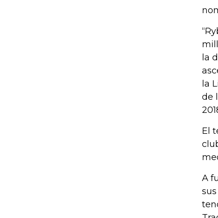
nom
“Ry
mil
la 
asc
la 
de 
201
El 
clu
med
A f
sus
ten
Tra