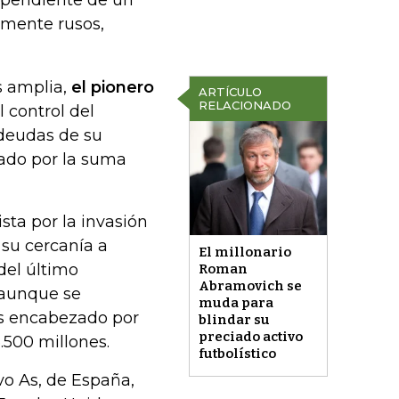
ependiente de un
lmente rusos,
 amplia,
el pionero
ARTÍCULO
RELACIONADO
l control del
 deudas de su
rado por la suma
sta por la invasión
 su cercanía a
El millonario
del último
Roman
Abramovich se
 aunque se
muda para
as encabezado por
blindar su
preciado activo
.500 millones.
futbolístico
vo As, de España,