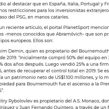
io al destacar que en España, Italia, Portugal y Fr
os restricciones para los inversionistas extranjer
caso del PSG, en manos cataríes.
un reciente artículo, el portal PlanetSport mencion
os -menos conocidos que Abramóvich- que son pro
ipos europeos. Ellos son:
im Demin, quien es propietario del Bournemouth 
de 2019. “Inicialmente compró 50% del equipo en 
% dos años después. Luego vendió 25% a una firm
5, antes de recuperar el control total en 2019. Se
ía un patrimonio neto de US$1.100 millones, y lo 
piedad para Bournemouth fue el ascenso a la Pr
”.
try Rybolovlev es propietario del A.S. Monaco, d
ríguez y Juan Fernando Quintero, a través de un 