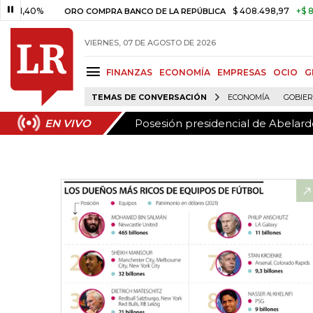
Posesión presidencial de Abelardo
EN VIVO
0%
$ 408.498,97
+$ 8.753,81
ORO COMPRA BANCO DE LA REPÚBLICA
VIERNES, 07 DE AGOSTO DE 2026
FINANZAS
ECONOMÍA
EMPRESAS
OCIO
G
TEMAS DE CONVERSACIÓN
ECONOMÍA
GOBIE
Posesión presidencial de Abelardo
EN VIVO