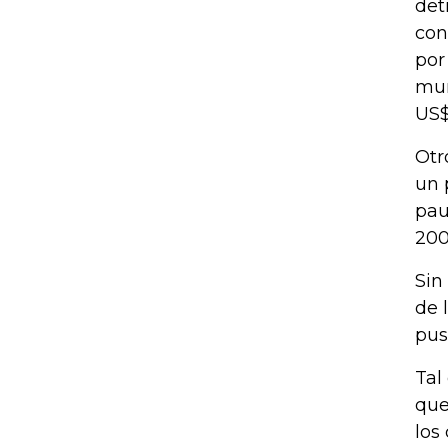
det
con
por
mun
US$
Otr
un 
pau
200
Sin
de 
pus
Tal
que
los