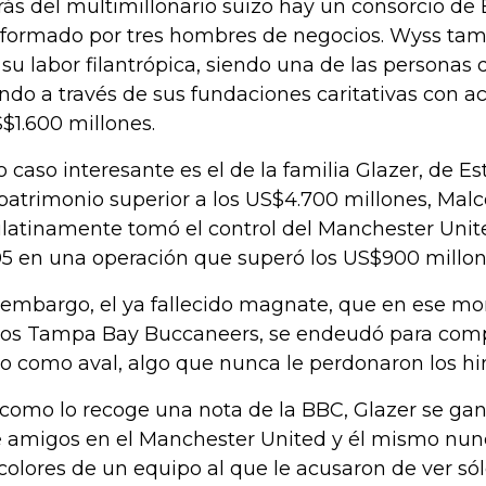
rás del multimillonario suizo hay un consorcio de
formado por tres hombres de negocios. Wyss tam
 su labor filantrópica, siendo una de las persona
do a través de sus fundaciones caritativas con a
$1.600 millones.
o caso interesante es el de la familia Glazer, de E
patrimonio superior a los US$4.700 millones, Mal
latinamente tomó el control del Manchester Unit
5 en una operación que superó los US$900 millon
 embargo, el ya fallecido magnate, que en ese 
los Tampa Bay Buccaneers, se endeudó para compr
o como aval, algo que nunca le perdonaron los hi
 como lo recoge una nota de la BBC, Glazer se g
 amigos en el Manchester United y él mismo nunc
 colores de un equipo al que le acusaron de ver s