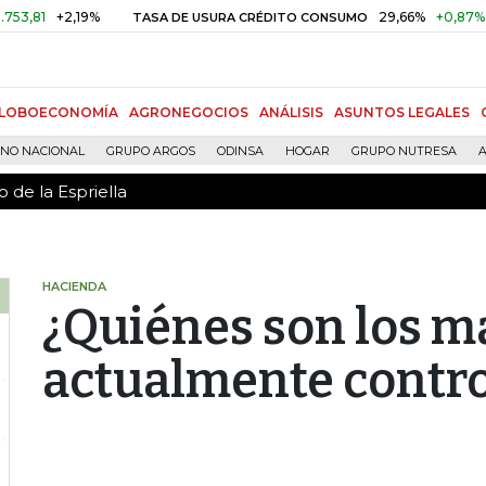
 de la Espriella
+2,19%
29,66%
+0,87%
+3,02
TASA DE USURA CRÉDITO CONSUMO
LOBOECONOMÍA
AGRONEGOCIOS
ANÁLISIS
ASUNTOS LEGALES
RNO NACIONAL
GRUPO ARGOS
ODINSA
HOGAR
GRUPO NUTRESA
A
 de la Espriella
HACIENDA
¿Quiénes son los m
actualmente control