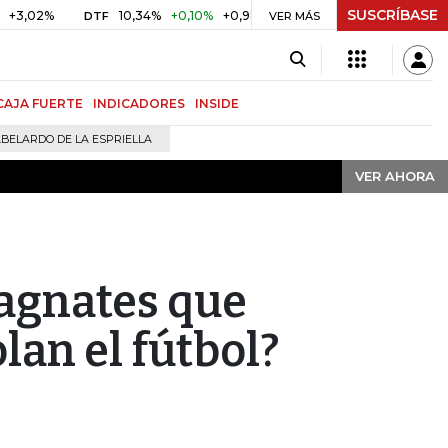
SUSCRÍBASE
VER AHORA
%
10,34%
+0,10%
+0,98%
$ 416,91
+$ 0,05
+0,01%
DTF
UVR
VER MÁS
CAJA FUERTE
INDICADORES
INSIDE
BELARDO DE LA ESPRIELLA
VER AHORA
agnates que
an el fútbol?