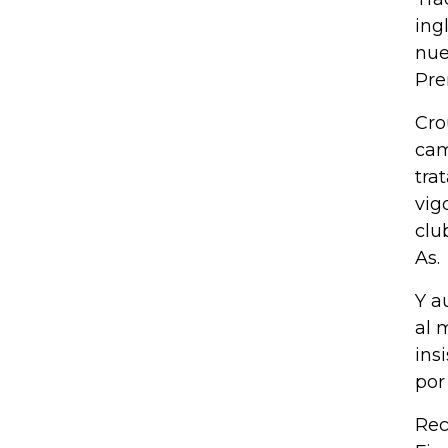
ing
nue
Pre
Cro
cam
tra
vig
clu
As.
Y a
al 
ins
por
Rec