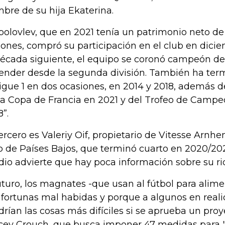
bre de su hija Ekaterina.
bolovlev, que en 2021 tenía un patrimonio neto d
lones, compró su participación en el club en dicie
década siguiente, el equipo se coronó campeón de 
ender desde la segunda división. También ha te
Ligue 1 en dos ocasiones, en 2014 y 2018, además
la Copa de Francia en 2021 y del Trofeo de Campe
8”.
tercero es Valeriy Oif, propietario de Vitesse Arn
b de Países Bajos, que terminó cuarto en 2020/202
io advierte que hay poca información sobre su ri
uturo, los magnates -que usan al fútbol para alime
 fortunas mal habidas y porque a algunos en reali
drían las cosas más difíciles si se aprueba un pro
cey Crouch, que busca imponer 47 medidas para "s