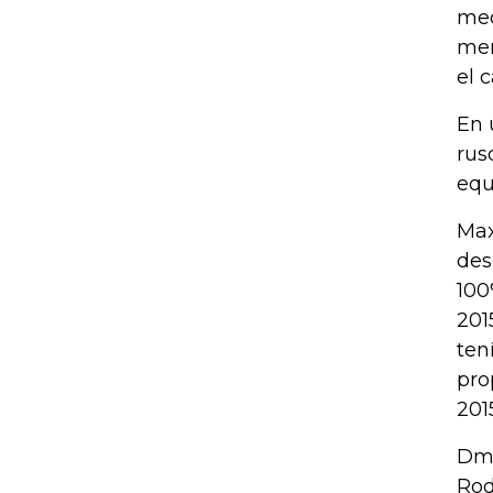
med
men
el 
En 
rus
equ
Max
des
100
201
ten
pro
2015
Dmi
Rod