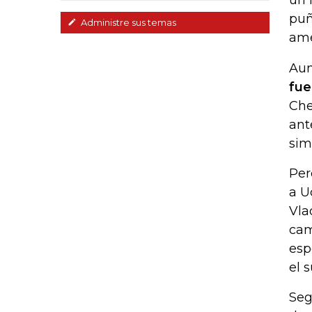
un 
puñ
Administre sus temas
ame
Aun
fue
Che
ant
sim
Per
a U
Vla
cam
esp
el 
Seg