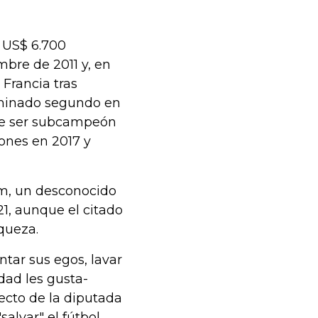
e US$ 6.700
mbre de 2011 y, en
Francia tras
rminado segundo en
 de ser subcampeón
ones en 2017 y
hem, un desconocido
1, aunque el citado
queza.
ntar sus egos, lavar
dad les gusta-
yecto de la diputada
alvar" el fútbol