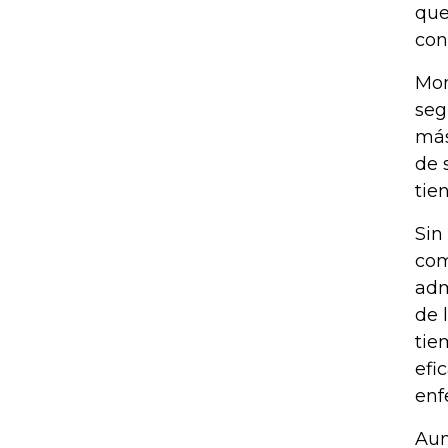
que
con
Mon
seg
más
de 
tien
Sin
com
adm
de 
tie
efi
enf
Aun