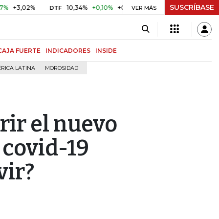
SUSCRÍBASE
02%
10,34%
+0,10%
+0,98%
$ 416,86
+$ 0,05
+0,01
DTF
UVR
VER MÁS
CAJA FUERTE
INDICADORES
INSIDE
RICA LATINA
MOROSIDAD
rir el nuevo
 covid-19
vir?