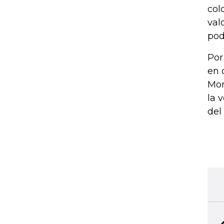
col
val
pod
Por
en 
Mon
la 
del 