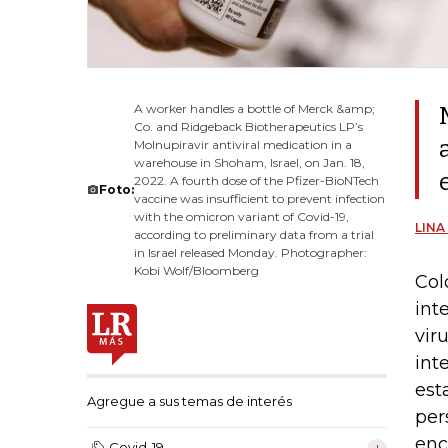
A worker handles a bottle of Merck &amp;
Co. and Ridgeback Biotherapeutics LP’s
Molnupiravir antiviral medication in a
warehouse in Shoham, Israel, on Jan. 18,
2022. A fourth dose of the Pfizer-BioNTech
Foto:
vaccine was insufficient to prevent infection
with the omicron variant of Covid-19,
LINA
according to preliminary data from a trial
in Israel released Monday. Photographer:
Kobi Wolf/Bloomberg
Col
int
vir
int
est
Agregue a sus temas de interés
per
enc
Covid-19