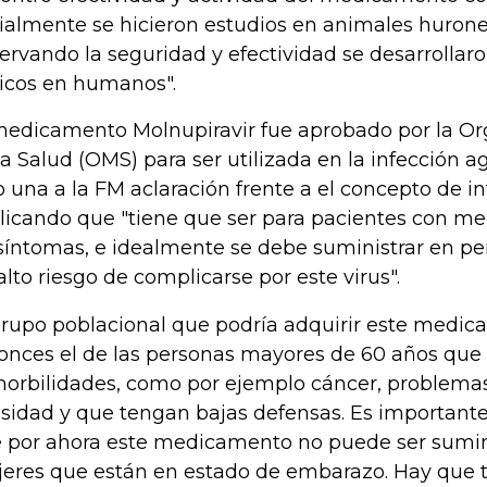
cialmente se hicieron estudios en animales huron
ervando la seguridad y efectividad se desarrollaro
nicos en humanos".
medicamento Molnupiravir fue aprobado por la O
la Salud (OMS) para ser utilizada en la infección 
o una a la FM aclaración frente a el concepto de i
licando que "tiene que ser para pacientes con me
síntomas, e idealmente se debe suministrar en p
alto riesgo de complicarse por este virus".
grupo poblacional que podría adquirir este medic
onces el de las personas mayores de 60 años que 
orbilidades, como por ejemplo cáncer, problemas
sidad y que tengan bajas defensas. Es important
 por ahora este medicamento no puede ser sumini
eres que están en estado de embarazo. Hay que 