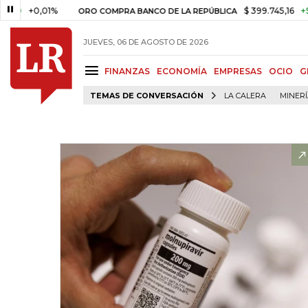
0,01%
$ 399.745,16
+$ 2.295,7
ORO COMPRA BANCO DE LA REPÚBLICA
JUEVES, 06 DE AGOSTO DE 2026
FINANZAS
ECONOMÍA
EMPRESAS
OCIO
G
TEMAS DE CONVERSACIÓN
LA CALERA
MINER