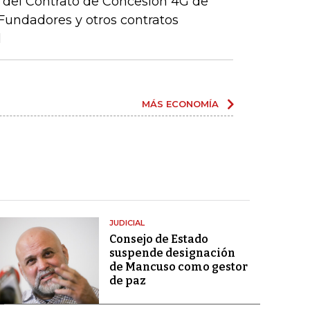
ón del Contrato de Concesión 4G de
– Fundadores y otros contratos
l
MÁS ECONOMÍA
JUDICIAL
Consejo de Estado
suspende designación
de Mancuso como gestor
de paz