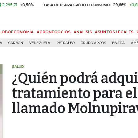
1
+0,58%
29,66%
+0,87%
+3,
TASA DE USURA CRÉDITO CONSUMO
LOBOECONOMÍA
AGRONEGOCIOS
ANÁLISIS
ASUNTOS LEGALES
ÍA
CARBÓN
VENEZUELA
PETRÓLEO
GRUPO ARGOS
EBITDA
AMÉ
SALUD
¿Quién podrá adqui
tratamiento para el
llamado Molnupira