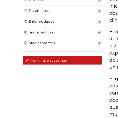
ini
Tratamientos
obs
clí
Enfermedades
El 
farmacéuticas
de 
Medicamentos
hiz
exp
de 
Administre sus temas
un 
El 
ent
com
obe
que
muj