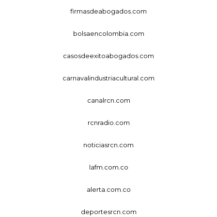
firmasdeabogados.com
bolsaencolombia.com
casosdeexitoabogados.com
carnavalindustriacultural.com
canalrcn.com
rcnradio.com
noticiasrcn.com
lafm.com.co
alerta.com.co
deportesrcn.com