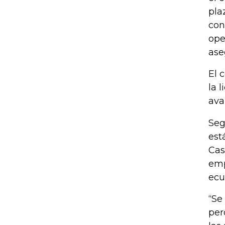
pla
con
ope
ase
El 
la 
ava
Seg
est
Cas
emp
ecu
“Se
per