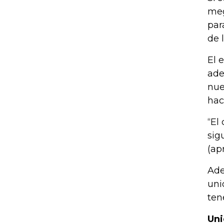
meg
par
de 
El 
ade
nue
hac
“El
sig
(ap
Ade
uni
ten
Uni