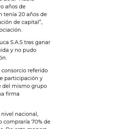
ro años de
ón tenía 20 años de
ión de capital”,
ciación.
uca S.A.S tras ganar
quida y no pudo
ón.
 consorcio referido
e participación y
te del mismo grupo
na firma
nivel nacional,
go compraría 70% de