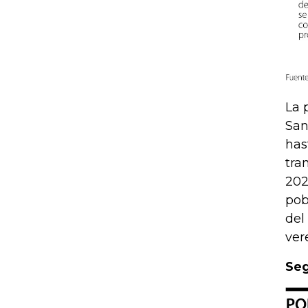
La 
San
has
tra
202
pob
del
ver
Seg