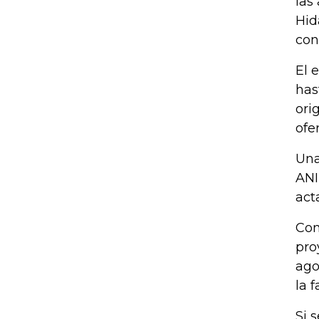
las
Hid
con
El 
has
ori
ofe
Una
ANI
act
Con
pro
ago
la 
Si 