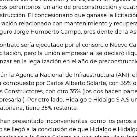
zos perentorios: un año de preconstrucción y cuat
strucción. El concesionario que ganase la licitaci
ración relacionado con mantenimiento y recuperac
guró Jorge Humberto Campo, presidente de la Aso
contrato sería ejecutado por el consorcio Nuevo Ca
licitación, pero la unión empresarial se declaró ilí
nzar en la legalización en el año de preconstrucci
ún la Agencia Nacional de Infraestructura (ANI), el
á compuesto por Carlos Alberto Solarte, con 35% d
s Constructores, con otro 35% (los dos hacen par
resarial). Por otro lado, Hidalgo e Hidalgo S.A.S u
atoriana, tiene 35% restante.
 han presentado inconvenientes, como los paros a 
o se llegó a la conclusión de que Hidalgo e Hidal