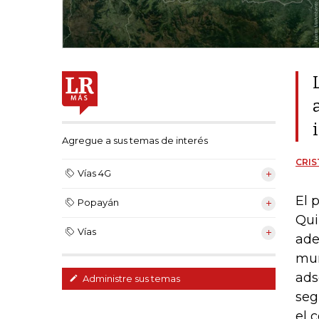
Agregue a sus temas de interés
CRIS
Vías 4G
El 
Popayán
Qui
Vías
ade
mun
ads
Administre sus temas
seg
el 