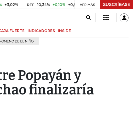
SUSCRÍBASE
10,34%
+0,10%
+0,98%
$ 416,86
+$ 0,05
+0,01%
DTF
UVR
VER MÁS
CAJA FUERTE
INDICADORES
INSIDE
NÓMENO DE EL NIÑO
tre Popayán y
hao finalizaría