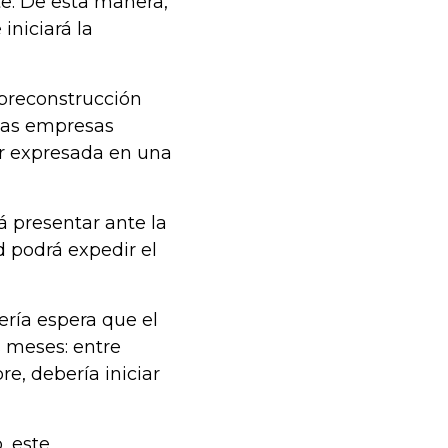
te. De esta manera,
iniciará la
 preconstrucción
 las empresas
er expresada en una
á presentar ante la
d podrá expedir el
ría espera que el
 meses: entre
e, debería iniciar
, este