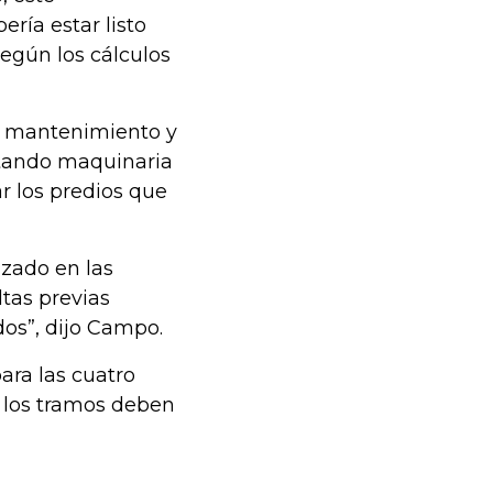
ría estar listo
según los cálculos
n, mantenimiento y
rtando maquinaria
r los predios que
nzado en las
ltas previas
dos”, dijo Campo.
ara las cuatro
e los tramos deben