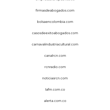
firmasdeabogados.com
bolsaencolombia.com
casosdeexitoabogados.com
carnavalindustriacultural.com
canalrcn.com
rcnradio.com
noticiasrcn.com
lafm.com.co
alerta.com.co