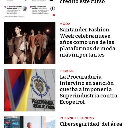
crédito este curso
MODA
Santander Fashion
Week celebra nueve
años como una de las
plataformas de moda
más importantes
JUDICIAL
La Procuraduría
intervino en sanción
que iba a imponer la
Superindustria contra
Ecopetrol
INTERNET ECONOMY
Ciberseguridad: del área