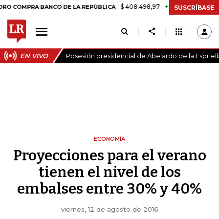
$ 408.498,97
+$ 8.753,81
+2,19%
PRA BANCO DE LA REPÚBLICA
T
SUSCRÍBASE
EN VIVO
Posesión presidencial de Abelardo de la Espriell
ECONOMÍA
Proyecciones para el verano
tienen el nivel de los
embalses entre 30% y 40%
viernes, 12 de agosto de 2016