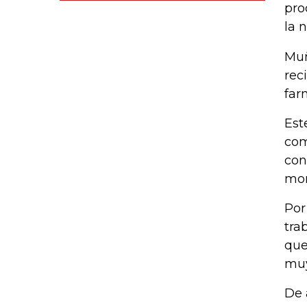
pro
la 
Muñ
rec
far
Est
com
con
mom
Por
tra
que
muy
De 