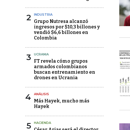
2
INDUSTRIA
Grupo Nutresa alcanzó
ingresos por $10,3 billones y
vendió $6,6 billones en
Colombia
3
UCRANIA
FT revela cómo grupos
armados colombianos
buscan entrenamiento en
drones en Ucrania
4
ANÁLISIS
Más Hayek, mucho más
Hayek
5
HACIENDA
César Arias será el director