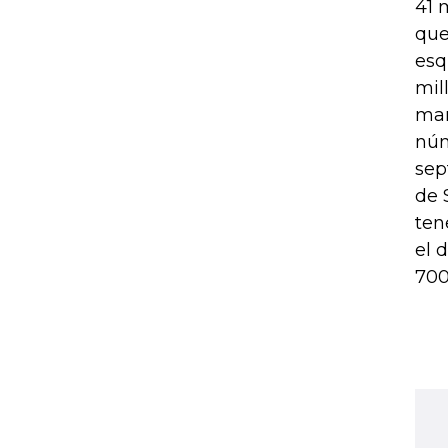
41 
que
esq
mil
man
núm
sep
de 
ten
el 
700