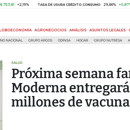
1
+2,19%
29,66%
+0,87%
+3,0
TASA DE USURA CRÉDITO CONSUMO
LOBOECONOMÍA
AGRONEGOCIOS
ANÁLISIS
ASUNTOS LEGALES
RNO NACIONAL
GRUPO ARGOS
ODINSA
HOGAR
GRUPO NUTRESA
A
SALUD
Próxima semana fa
Moderna entregará 
millones de vacuna