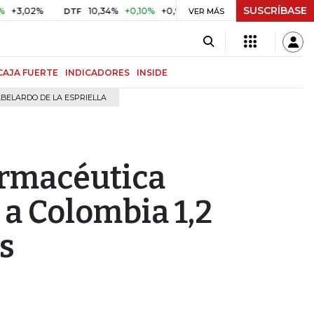
SUSCRÍBASE
2%
10,34%
+0,10%
+0,98%
$ 416,91
+$ 0,05
+0,01%
DTF
UVR
VER MÁS
CAJA FUERTE
INDICADORES
INSIDE
BELARDO DE LA ESPRIELLA
rmacéutica
a Colombia 1,2
s