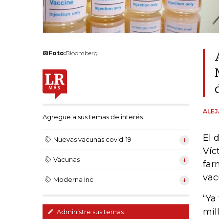
Foto:
Bloomberg
ALE
Agregue a sus temas de interés
El 
Nuevas vacunas covid-19
Víc
Vacunas
far
vac
Moderna Inc
“Ya
mil
Administre sus temas